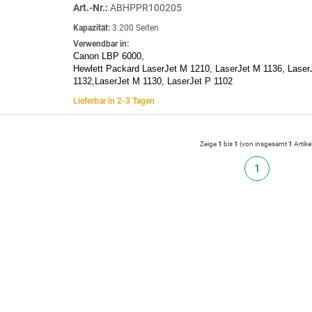
Art.-Nr.:
ABHPPR100205
Kapazität:
3.200 Seiten
Verwendbar in:
Canon LBP 6000,
Hewlett Packard LaserJet M 1210, LaserJet M 1136, Laser
1132,LaserJet M 1130, LaserJet P 1102
Lieferbar in 2-3 Tagen
Zeige
1
bis
1
(von insgesamt
1
Artike
1