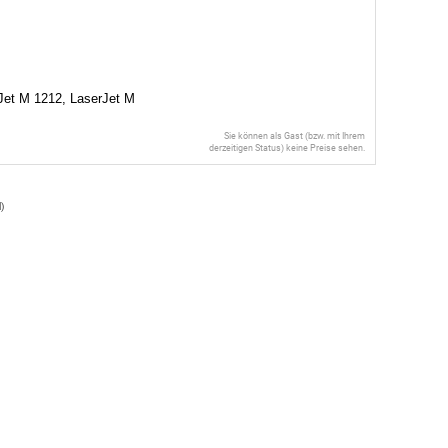
Jet M 1212, LaserJet M
Sie können als Gast (bzw. mit Ihrem
derzeitigen Status) keine Preise sehen.
l
)