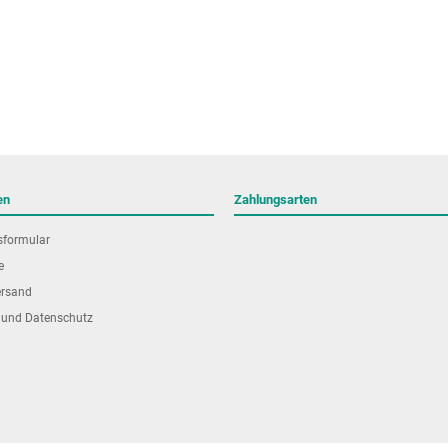
en
Zahlungsarten
sformular
e
ersand
 und Datenschutz