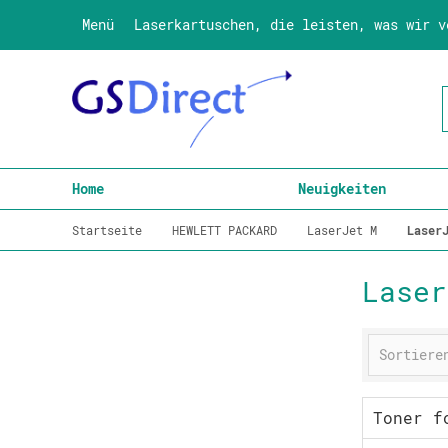
Menü
Laserkartuschen, die leisten, was wir v
Home
Neuigkeiten
Startseite
HEWLETT PACKARD
LaserJet M
Laser
Laser
Toner f