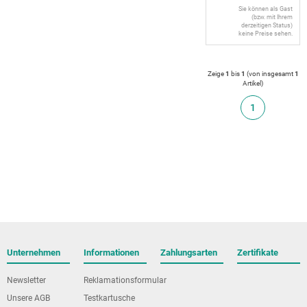
Sie können als Gast
(bzw. mit Ihrem
derzeitigen Status)
keine Preise sehen.
Zeige
1
bis
1
(von insgesamt
1
Artikel
)
1
Unternehmen
Informationen
Zahlungsarten
Zertifikate
Newsletter
Reklamationsformular
Unsere AGB
Testkartusche