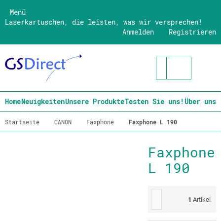
Menü
Laserkartuschen, die leisten, was wir versprechen!
Anmelden
Registrieren
Home
Neuigkeiten
Unsere Produkte
Testen Sie uns!
Über uns
Startseite
CANON
Faxphone
Faxphone L 190
Faxphone
L 190
1
Artikel