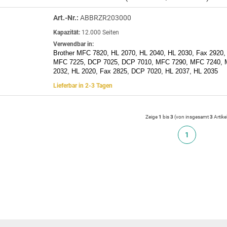
Art.-Nr.:
ABBRZR203000
Kapazität:
12.000 Seiten
Verwendbar in:
Brother MFC 7820, HL 2070, HL 2040, HL 2030, Fax 2920,
MFC 7225, DCP 7025, DCP 7010, MFC 7290, MFC 7240, 
2032, HL 2020, Fax 2825, DCP 7020, HL 2037, HL 2035
Lieferbar in 2-3 Tagen
Zeige
1
bis
3
(von insgesamt
3
Artike
1