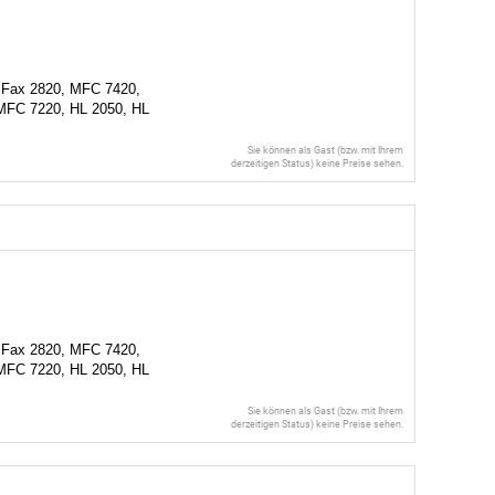
 Fax 2820, MFC 7420,
MFC 7220, HL 2050, HL
Sie können als Gast (bzw. mit Ihrem
derzeitigen Status) keine Preise sehen.
 Fax 2820, MFC 7420,
MFC 7220, HL 2050, HL
Sie können als Gast (bzw. mit Ihrem
derzeitigen Status) keine Preise sehen.