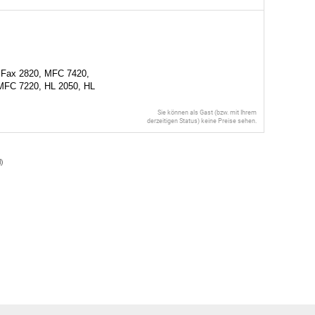
 Fax 2820, MFC 7420,
MFC 7220, HL 2050, HL
Sie können als Gast (bzw. mit Ihrem
derzeitigen Status) keine Preise sehen.
l
)