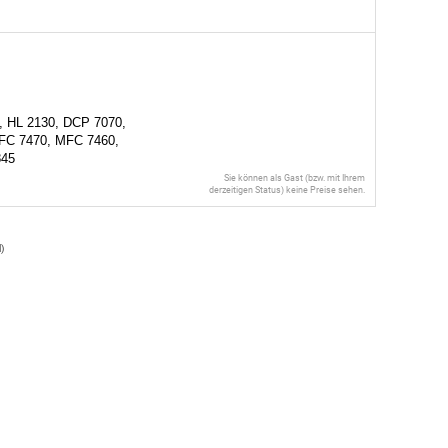
, HL 2130, DCP 7070,
FC 7470, MFC 7460,
845
Sie können als Gast (bzw. mit Ihrem
derzeitigen Status) keine Preise sehen.
l
)