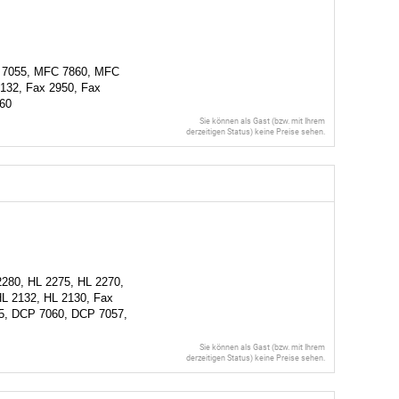
 7055, MFC 7860, MFC
2132, Fax 2950, Fax
60
Sie können als Gast (bzw. mit Ihrem
derzeitigen Status) keine Preise sehen.
280, HL 2275, HL 2270,
HL 2132, HL 2130, Fax
65, DCP 7060, DCP 7057,
Sie können als Gast (bzw. mit Ihrem
derzeitigen Status) keine Preise sehen.