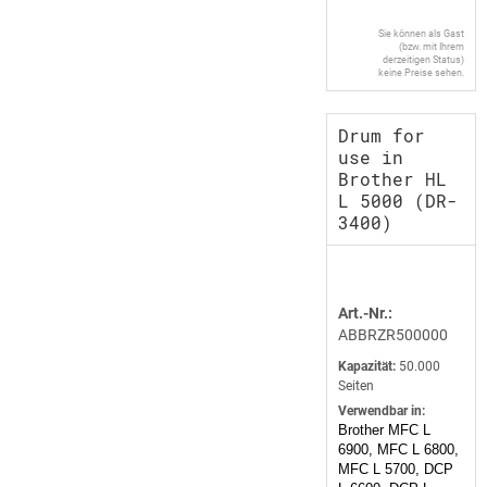
Sie können als Gast
(bzw. mit Ihrem
derzeitigen Status)
keine Preise sehen.
Drum for
use in
Brother HL
L 5000 (DR-
3400)
Art.-Nr.:
ABBRZR500000
Kapazität:
50.000
Seiten
Verwendbar in:
Brother MFC L
6900, MFC L 6800,
MFC L 5700, DCP