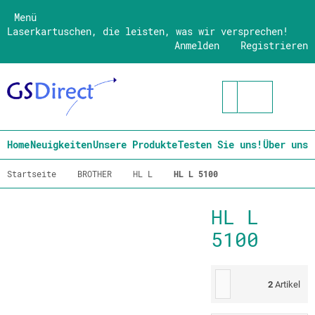
Menü
Laserkartuschen, die leisten, was wir versprechen!
Anmelden
Registrieren
Home
Neuigkeiten
Unsere Produkte
Testen Sie uns!
Über uns
Startseite
BROTHER
HL L
HL L 5100
HL L
5100
2
Artikel