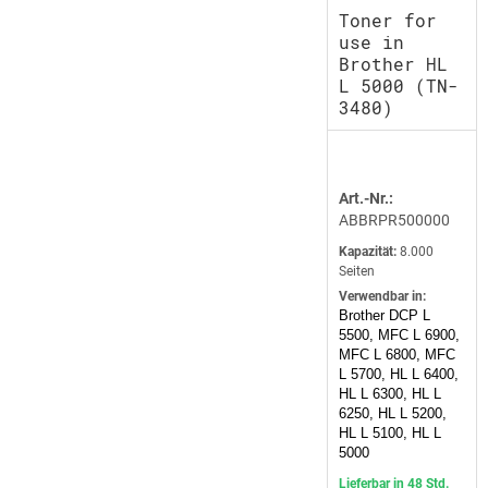
Toner for
use in
Brother HL
L 5000 (TN-
3480)
Art.-Nr.:
ABBRPR500000
Kapazität:
8.000
Seiten
Verwendbar in:
Brother DCP L
5500, MFC L 6900,
MFC L 6800, MFC
L 5700, HL L 6400,
HL L 6300, HL L
6250, HL L 5200,
HL L 5100, HL L
5000
Lieferbar in 48 Std.