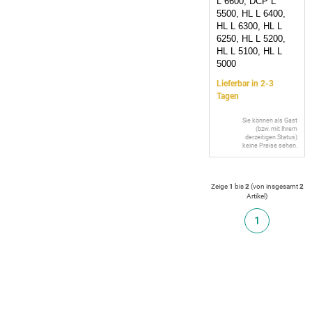
L 6600, DCP L
5500, HL L 6400,
HL L 6300, HL L
6250, HL L 5200,
HL L 5100, HL L
5000
Lieferbar in 2-3
Tagen
Sie können als Gast
(bzw. mit Ihrem
derzeitigen Status)
keine Preise sehen.
Zeige
1
bis
2
(von insgesamt
2
Artikel
)
1