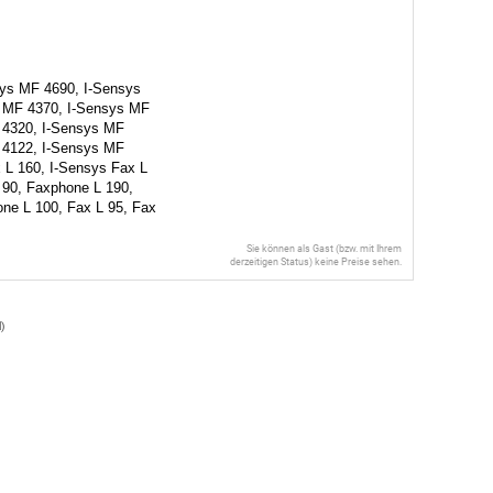
sys MF 4690, I-Sensys
s MF 4370, I-Sensys MF
 4320, I-Sensys MF
 4122, I-Sensys MF
 L 160, I-Sensys Fax L
 90, Faxphone L 190,
ne L 100, Fax L 95, Fax
Sie können als Gast (bzw. mit Ihrem
derzeitigen Status) keine Preise sehen.
l
)