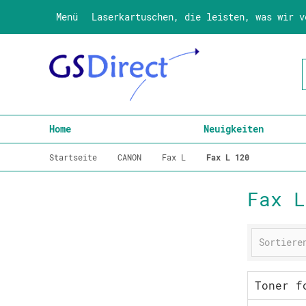
Menü
Laserkartuschen, die leisten, was wir v
Home
Neuigkeiten
Startseite
CANON
Fax L
Fax L 120
Fax L
Toner f