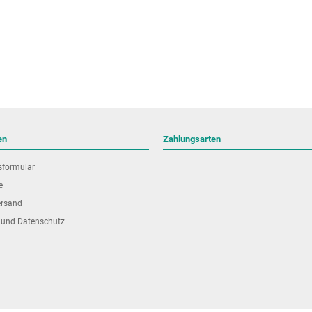
en
Zahlungsarten
sformular
e
ersand
 und Datenschutz