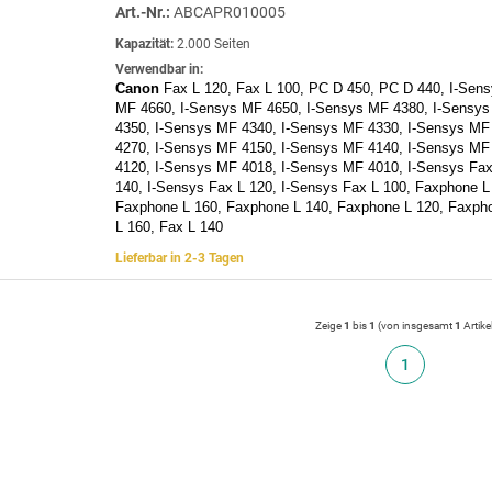
Art.-Nr.:
ABCAPR010005
Kapazität:
2.000 Seiten
Verwendbar in:
Canon
Fax L 120, Fax L 100, PC D 450, PC D 440, I-Sen
MF 4660, I-Sensys MF 4650, I-Sensys MF 4380, I-Sensy
4350, I-Sensys MF 4340, I-Sensys MF 4330, I-Sensys MF
4270, I-Sensys MF 4150, I-Sensys MF 4140, I-Sensys MF
4120, I-Sensys MF 4018, I-Sensys MF 4010, I-Sensys Fax
140, I-Sensys Fax L 120, I-Sensys Fax L 100, Faxphone L
Faxphone L 160, Faxphone L 140, Faxphone L 120, Faxpho
L 160, Fax L 140
Lieferbar in 2-3 Tagen
Zeige
1
bis
1
(von insgesamt
1
Artike
1