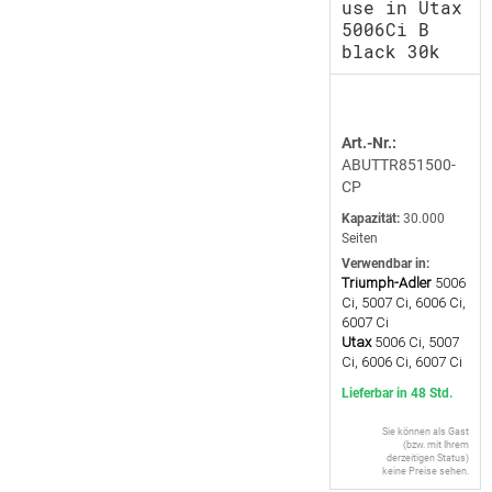
use in Utax
5006Ci B
black 30k
Art.-Nr.:
ABUTTR851500-
CP
Kapazität:
30.000
Seiten
Verwendbar in:
Triumph-Adler
5006
Ci, 5007 Ci, 6006 Ci,
6007 Ci
Utax
5006 Ci, 5007
Ci, 6006 Ci, 6007 Ci
Lieferbar in 48 Std.
Sie können als Gast
(bzw. mit Ihrem
derzeitigen Status)
keine Preise sehen.