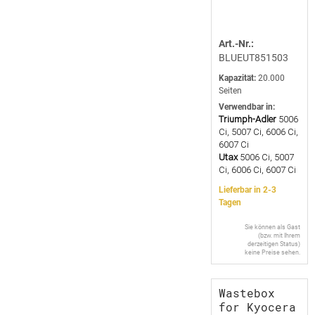
Art.-Nr.:
BLUEUT851503
Kapazität:
20.000
Seiten
Verwendbar in:
Triumph-Adler
5006
Ci, 5007 Ci, 6006 Ci,
6007 Ci
Utax
5006 Ci, 5007
Ci, 6006 Ci, 6007 Ci
Lieferbar in 2-3
Tagen
Sie können als Gast
(bzw. mit Ihrem
derzeitigen Status)
keine Preise sehen.
Wastebox
for Kyocera