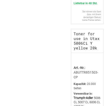
Lieferbar in 48 Std.
Sie können als Gast
(bzw. mit Ihrem
derzeitigen Status)
keine Preise sehen.
Toner for
use in Utax
5006Ci Y
yellow 20k
Art.-Nr.:
ABUTTR851503-
CP
Kapazität:
20.000
Seiten
Verwendbar in:
Triumph-Adler
5006
Ci, 5007 Ci, 6006 Ci,