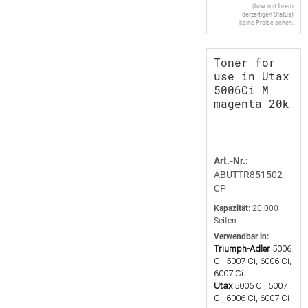
(bzw. mit Ihrem
derzeitigen Status)
keine Preise sehen.
Toner for
use in Utax
5006Ci M
magenta 20k
Art.-Nr.:
ABUTTR851502-
CP
Kapazität:
20.000
Seiten
Verwendbar in:
Triumph-Adler
5006
Ci, 5007 Ci, 6006 Ci,
6007 Ci
Utax
5006 Ci, 5007
Ci, 6006 Ci, 6007 Ci