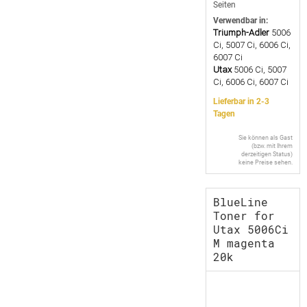
Seiten
Verwendbar in:
Triumph-Adler
5006
Ci, 5007 Ci, 6006 Ci,
6007 Ci
Utax
5006 Ci, 5007
Ci, 6006 Ci, 6007 Ci
Lieferbar in 2-3
Tagen
Sie können als Gast
(bzw. mit Ihrem
derzeitigen Status)
keine Preise sehen.
BlueLine
Toner for
Utax 5006Ci
M magenta
20k