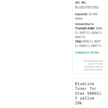
Art.-Nr.:
BLUEUT851502
Kapazität:
20.000
Seiten
Verwendbar in:
Triumph-Adler
5006
Ci, 5007 Ci, 6006 Ci,
6007 Ci
Utax
5006 Ci, 5007
Ci, 6006 Ci, 6007 Ci
Lieferbar in 48 Std.
Sie können als Gast
(bzw. mit Ihrem
derzeitigen Status)
keine Preise sehen.
BlueLine
Toner for
Utax 5006Ci
Y yellow
20k