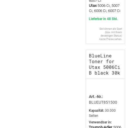
6007 Ci
Utax
5006 Ci, 5007
Ci, 6006 Ci, 6007 Ci
Lieferbar in 48 Std.
Sie können als Gast
(bzw. mit Ihrem
derzeitigen Status)
keine Preise sehen.
BlueLine
Toner for
Utax 5006Ci
B black 30k
Art.-Nr.:
BLUEUT851500
Kapazität:
30.000
Seiten
Verwendbar in:
Triumph-Adler
5006