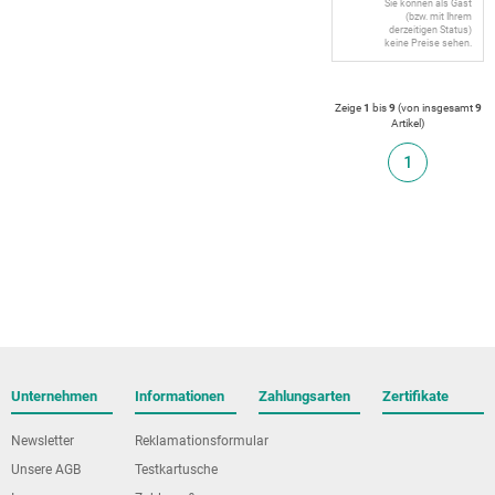
Sie können als Gast
(bzw. mit Ihrem
derzeitigen Status)
keine Preise sehen.
Zeige
1
bis
9
(von insgesamt
9
Artikel
)
1
Unternehmen
Informationen
Zahlungsarten
Zertifikate
Newsletter
Reklamationsformular
Unsere AGB
Testkartusche