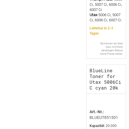
Ci, 5007 Ci, 6006 Ci,
6007 Ci
Utax
5006 Ci, 5007
Ci, 6006 Ci, 6007 Ci
Lieferbar in 2-3
Tagen
Sie können als Gast
(bzw. mit Ihrem
derzeitigen Status)
keine Preise sehen.
BlueLine
Toner for
Utax 5006Ci
C cyan 20k
Art.-Nr.:
BLUEUT851501
Kapazität:
20.000