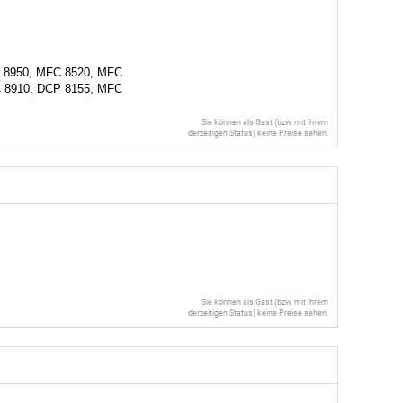
C 8950, MFC 8520, MFC
FC 8910, DCP 8155, MFC
Sie können als Gast (bzw. mit Ihrem
derzeitigen Status) keine Preise sehen.
Sie können als Gast (bzw. mit Ihrem
derzeitigen Status) keine Preise sehen.