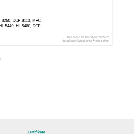
P 8250, DCP 8110, MFC
 HL 5440, HL 5480, DCP
Sie können als Gast (bzw. mit Ihrem
derzeitigen Status) keine Preise sehen.
l
)
Zertifikate