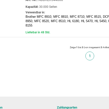
Kapazität:
30.000 Seiten
Verwendbar in:
Brother MFC 8910, MFC 8810, MFC 8710, MFC 8515, DC
8950, MFC 8520, MFC 8510, HL 6180, HL 5470, HL 5450,
8155
Lieferbar in 48 Std.
Zeige
1
bis
3
(von insgesamt
3
Artike
1
en
Zahlungsarten