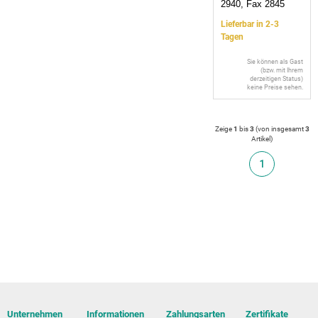
2940, Fax 2845
Lieferbar in 2-3
Tagen
Sie können als Gast
(bzw. mit Ihrem
derzeitigen Status)
keine Preise sehen.
Zeige
1
bis
3
(von insgesamt
3
Artikel
)
1
Unternehmen
Informationen
Zahlungsarten
Zertifikate