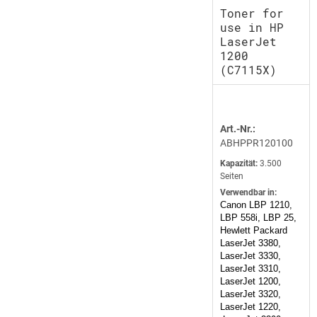
Toner for
use in HP
LaserJet
1200
(C7115X)
Art.-Nr.:
ABHPPR120100
Kapazität:
3.500
Seiten
Verwendbar in:
Canon LBP 1210,
LBP 558i, LBP 25,
Hewlett Packard
LaserJet 3380,
LaserJet 3330,
LaserJet 3310,
LaserJet 1200,
LaserJet 3320,
LaserJet 1220,