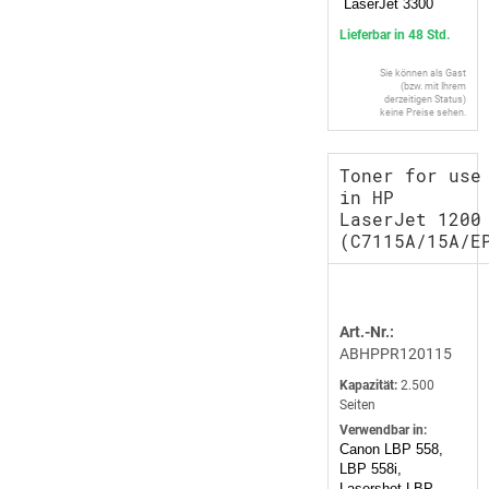
LaserJet 3300
Lieferbar in 48 Std.
Sie können als Gast
(bzw. mit Ihrem
derzeitigen Status)
keine Preise sehen.
Toner for use
in HP
LaserJet 1200
(C7115A/15A/E
Art.-Nr.:
ABHPPR120115
Kapazität:
2.500
Seiten
Verwendbar in:
Canon LBP 558,
LBP 558i,
Lasershot LBP