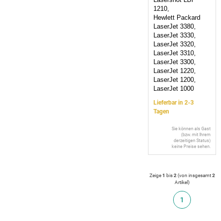
1210,
Hewlett Packard
LaserJet 3380,
LaserJet 3330,
LaserJet 3320,
LaserJet 3310,
LaserJet 3300,
LaserJet 1220,
LaserJet 1200,
LaserJet 1000
Lieferbar in 2-3
Tagen
Sie können als Gast
(bzw. mit Ihrem
derzeitigen Status)
keine Preise sehen.
Zeige
1
bis
2
(von insgesamt
2
Artikel
)
1