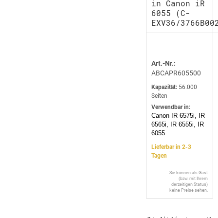
in Canon iR
6055 (C-
EXV36/3766B00
Art.-Nr.:
ABCAPR605500
Kapazität:
56.000
Seiten
Verwendbar in:
Canon IR 6575i, IR
6565i, IR 6555i, IR
6055
Lieferbar in 2-3
Tagen
Sie können als Gast
(bzw. mit Ihrem
derzeitigen Status)
keine Preise sehen.