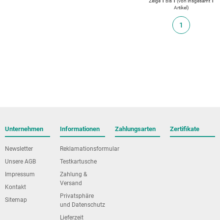
Zeige
1
bis
1
(von insgesamt
1
Artikel
)
1
Unternehmen
Informationen
Zahlungsarten
Zertifikate
Newsletter
Reklamationsformular
Unsere AGB
Testkartusche
Impressum
Zahlung &
Versand
Kontakt
Privatsphäre
Sitemap
und Datenschutz
Lieferzeit