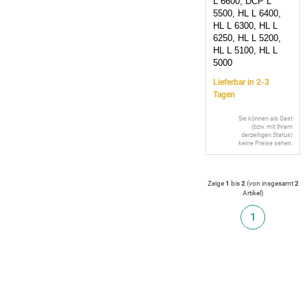
L 6600, DCP L
5500, HL L 6400,
HL L 6300, HL L
6250, HL L 5200,
HL L 5100, HL L
5000
Lieferbar in 2-3
Tagen
Sie können als Gast
(bzw. mit Ihrem
derzeitigen Status)
keine Preise sehen.
Zeige
1
bis
2
(von insgesamt
2
Artikel
)
1