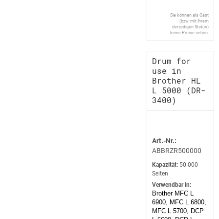
Sie können als Gast
(bzw. mit Ihrem
derzeitigen Status)
keine Preise sehen.
Drum for
use in
Brother HL
L 5000 (DR-
3400)
Art.-Nr.:
ABBRZR500000
Kapazität:
50.000
Seiten
Verwendbar in:
Brother MFC L
6900, MFC L 6800,
MFC L 5700, DCP