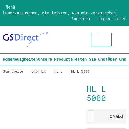
Menü
Laserkartuschen, die leisten, was wir versprechen!
Anmelden
Registrieren
Home
Neuigkeiten
Unsere Produkte
Testen Sie uns!
Über uns
Startseite
BROTHER
HL L
HL L 5000
HL L
5000
2
Artikel