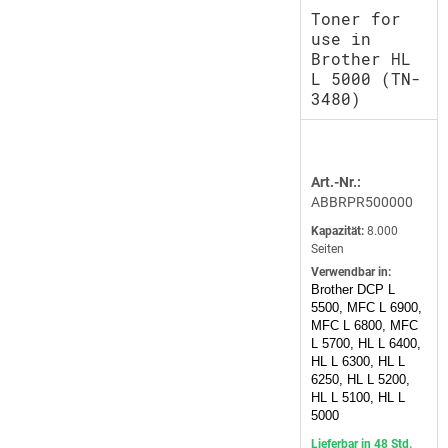
Toner for
use in
Brother HL
L 5000 (TN-
3480)
Art.-Nr.:
ABBRPR500000
Kapazität:
8.000
Seiten
Verwendbar in:
Brother DCP L
5500, MFC L 6900,
MFC L 6800, MFC
L 5700, HL L 6400,
HL L 6300, HL L
6250, HL L 5200,
HL L 5100, HL L
5000
Lieferbar in 48 Std.