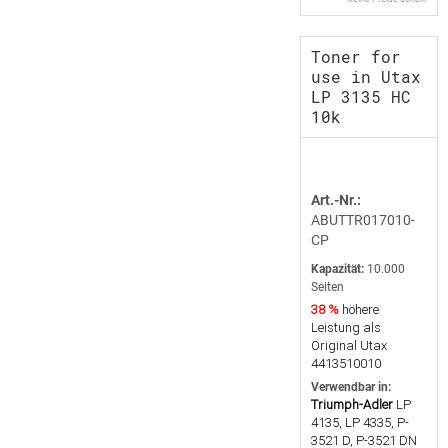
Toner for
use in Utax
LP 3135 HC
10k
Art.-Nr.:
ABUTTR017010-
CP
Kapazität:
10.000
Seiten
38 %
höhere
Leistung als
Original Utax
4413510010
Verwendbar in:
Triumph-Adler
LP
4135, LP 4335, P-
3521 D, P-3521 DN