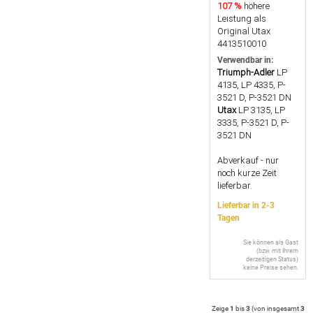
107 %
höhere
Leistung als
Original Utax
4413510010
Verwendbar in:
Triumph-Adler
LP
4135, LP 4335, P-
3521 D, P-3521 DN
Utax
LP 3135, LP
3335, P-3521 D, P-
3521 DN
Abverkauf - nur
noch kurze Zeit
lieferbar.
Lieferbar in 2-3
Tagen
Sie können als Gast
(bzw. mit Ihrem
derzeitigen Status)
keine Preise sehen.
Zeige
1
bis
3
(von insgesamt
3