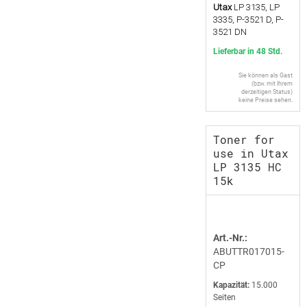
Utax
LP 3135, LP
3335, P-3521 D, P-
3521 DN
Lieferbar in 48 Std.
Sie können als Gast
(bzw. mit Ihrem
derzeitigen Status)
keine Preise sehen.
Toner for
use in Utax
LP 3135 HC
15k
Art.-Nr.:
ABUTTR017015-
CP
Kapazität:
15.000
Seiten