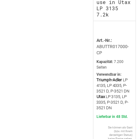
use in Utax
LP 3135
7.2k
Art.-Nr.:
ABUTTR017000-
CP
Kapazität:
7.200
Seiten
Verwendbar in:
Triumph-Adler
LP
4135, LP 4335, P-
3521 D, P-3521 DN
Utax
LP 3135, LP
3335, P-3521 D, P-
3521 DN
Lieferbar in 48 Std.
Sie können als Gast
(bzw. mit Ihrem
derzeitigen Status)
keine Preise sehen.