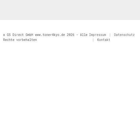
© GS Direct GmbH www.toner4kyo.de 2026 - Alle
Impressum
|
Datenschutz
Rechte vorbehalten
|
Kontakt