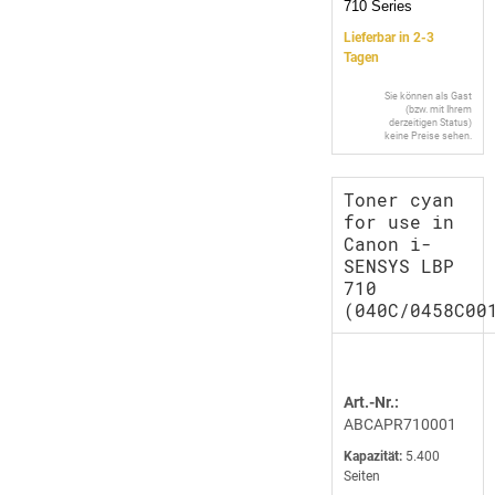
710 Series
Lieferbar in 2-3
Tagen
Sie können als Gast
(bzw. mit Ihrem
derzeitigen Status)
keine Preise sehen.
Toner cyan
for use in
Canon i-
SENSYS LBP
710
(040C/0458C00
Art.-Nr.:
ABCAPR710001
Kapazität:
5.400
Seiten