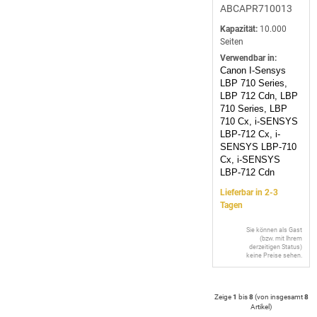
ABCAPR710013
Kapazität:
10.000
Seiten
Verwendbar in:
Canon I-Sensys
LBP 710 Series,
LBP 712 Cdn, LBP
710 Series, LBP
710 Cx, i-SENSYS
LBP-712 Cx, i-
SENSYS LBP-710
Cx, i-SENSYS
LBP-712 Cdn
Lieferbar in 2-3
Tagen
Sie können als Gast
(bzw. mit Ihrem
derzeitigen Status)
keine Preise sehen.
Zeige
1
bis
8
(von insgesamt
8
Artikel
)