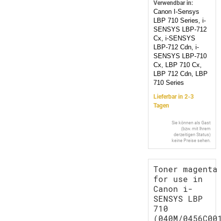
Verwendbar in:
Canon I-Sensys
LBP 710 Series, i-
SENSYS LBP-712
Cx, i-SENSYS
LBP-712 Cdn, i-
SENSYS LBP-710
Cx, LBP 710 Cx,
LBP 712 Cdn, LBP
710 Series
Lieferbar in 2-3
Tagen
Sie können als Gast
(bzw. mit Ihrem
derzeitigen Status)
keine Preise sehen.
Toner magenta
for use in
Canon i-
SENSYS LBP
710
(040M/0456C00