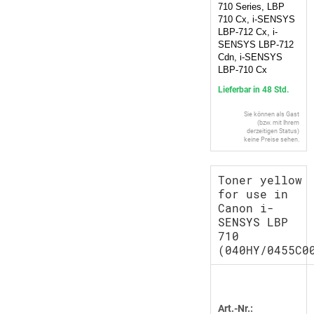
710 Series, LBP
710 Cx, i-SENSYS
LBP-712 Cx, i-
SENSYS LBP-712
Cdn, i-SENSYS
LBP-710 Cx
Lieferbar in 48 Std.
Sie können als Gast
(bzw. mit Ihrem
derzeitigen Status)
keine Preise sehen.
Toner yellow
for use in
Canon i-
SENSYS LBP
710
(040HY/0455C0
Art.-Nr.: