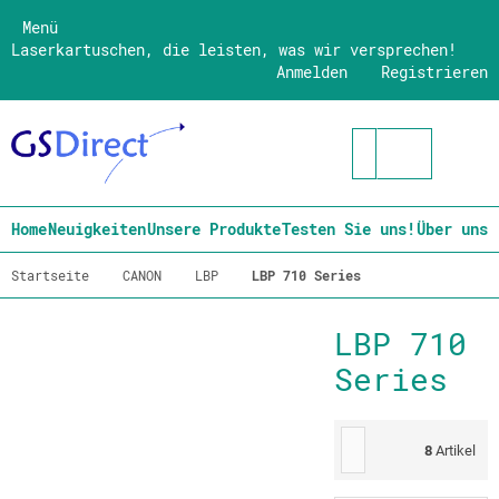
Menü
Laserkartuschen, die leisten, was wir versprechen!
Anmelden
Registrieren
Home
Neuigkeiten
Unsere Produkte
Testen Sie uns!
Über uns
Startseite
CANON
LBP
LBP 710 Series
LBP 710
Series
8
Artikel