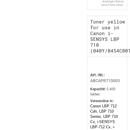
derzeitigen Status)
keine Preise sehen.
Toner yellow
for use in
Canon i-
SENSYS LBP
710
(040Y/0454C00
Art.-Nr.:
ABCAPR710003
Kapazität:
5.400
Seiten
Verwendbar in:
Canon LBP 712
Cdn, LBP 710
Series, LBP 710
Cx, i-SENSYS
LBP-712 Cx, i-