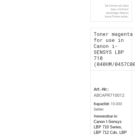
Sie können als Gast
(bzw. mit Ihrem
derzeitigen Status)
keine Preise sehen.
Toner magenta
for use in
Canon i-
SENSYS LBP
710
(040HM/0457C0
Art.-Nr.:
ABCAPR710012
Kapazität:
10.000
Seiten
Verwendbar in:
Canon I-Sensys
LBP 710 Series,
LBP 712 Cdn, LBP