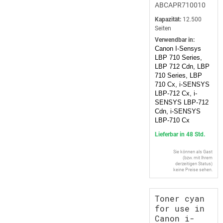
ABCAPR710010
Kapazität:
12.500
Seiten
Verwendbar in:
Canon I-Sensys
LBP 710 Series,
LBP 712 Cdn, LBP
710 Series, LBP
710 Cx, i-SENSYS
LBP-712 Cx, i-
SENSYS LBP-712
Cdn, i-SENSYS
LBP-710 Cx
Lieferbar in 48 Std.
Sie können als Gast
(bzw. mit Ihrem
derzeitigen Status)
keine Preise sehen.
Toner cyan
for use in
Canon i-