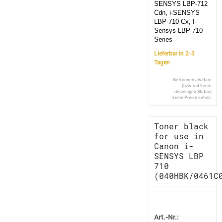
SENSYS LBP-712
Cdn, i-SENSYS
LBP-710 Cx, I-
Sensys LBP 710
Series
Lieferbar in 2-3
Tagen
Sie können als Gast
(bzw. mit Ihrem
derzeitigen Status)
keine Preise sehen.
Toner black
for use in
Canon i-
SENSYS LBP
710
(040HBK/0461C
Art.-Nr.: