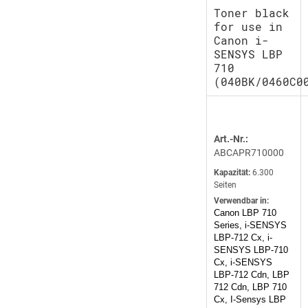
Toner black
for use in
Canon i-
SENSYS LBP
710
(040BK/0460C0
Art.-Nr.:
ABCAPR710000
Kapazität:
6.300
Seiten
Verwendbar in:
Canon LBP 710
Series, i-SENSYS
LBP-712 Cx, i-
SENSYS LBP-710
Cx, i-SENSYS
LBP-712 Cdn, LBP
712 Cdn, LBP 710
Cx, I-Sensys LBP