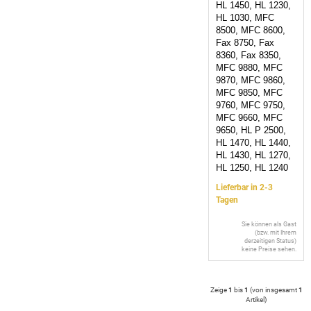
HL 1450, HL 1230,
HL 1030, MFC
8500, MFC 8600,
Fax 8750, Fax
8360, Fax 8350,
MFC 9880, MFC
9870, MFC 9860,
MFC 9850, MFC
9760, MFC 9750,
MFC 9660, MFC
9650, HL P 2500,
HL 1470, HL 1440,
HL 1430, HL 1270,
HL 1250, HL 1240
Lieferbar in 2-3
Tagen
Sie können als Gast
(bzw. mit Ihrem
derzeitigen Status)
keine Preise sehen.
Zeige
1
bis
1
(von insgesamt
1
Artikel
)