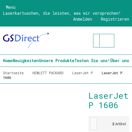
Menü
Laserkartuschen, die leisten, was wir versprechen!
Anmelden
Registrieren
Home
Neuigkeiten
Unsere Produkte
Testen Sie uns!
Über uns
Startseite
HEWLETT PACKARD
LaserJet P
LaserJet P
1606
LaserJet
P 1606
2
Artikel