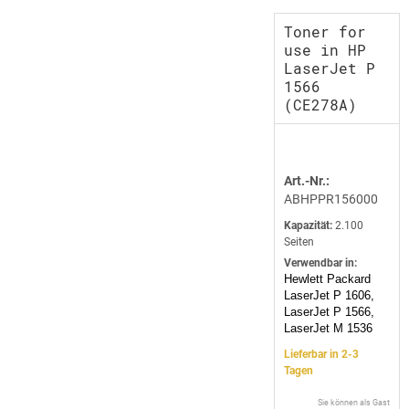
Toner for
use in HP
LaserJet P
1566
(CE278A)
Art.-Nr.:
ABHPPR156000
Kapazität:
2.100
Seiten
Verwendbar in:
Hewlett Packard
LaserJet P 1606,
LaserJet P 1566,
LaserJet M 1536
Lieferbar in 2-3
Tagen
Sie können als Gast