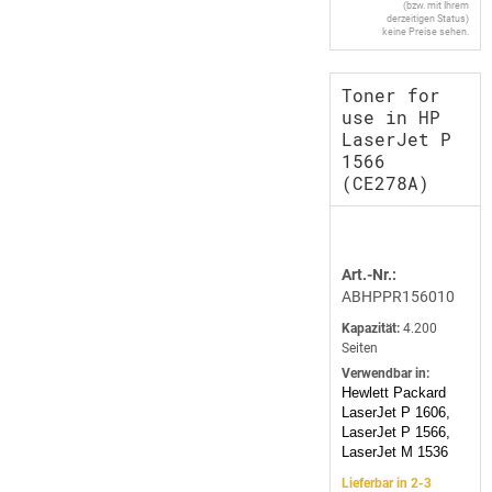
(bzw. mit Ihrem
derzeitigen Status)
keine Preise sehen.
Toner for
use in HP
LaserJet P
1566
(CE278A)
Art.-Nr.:
ABHPPR156010
Kapazität:
4.200
Seiten
Verwendbar in:
Hewlett Packard
LaserJet P 1606,
LaserJet P 1566,
LaserJet M 1536
Lieferbar in 2-3