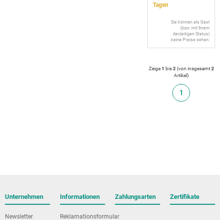
Tagen
Sie können als Gast
(bzw. mit Ihrem
derzeitigen Status)
keine Preise sehen.
Zeige
1
bis
2
(von insgesamt
2
Artikel
)
1
Unternehmen
Informationen
Zahlungsarten
Zertifikate
Newsletter
Reklamationsformular