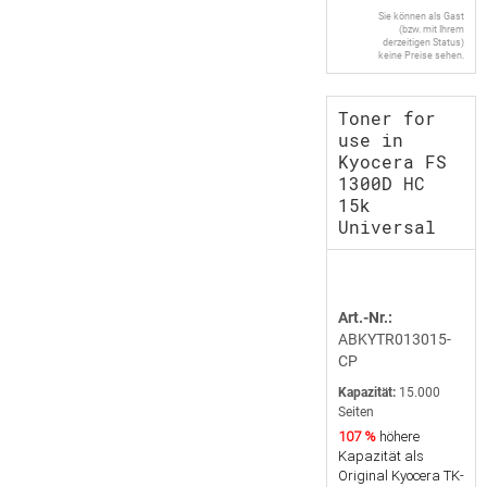
Sie können als Gast
(bzw. mit Ihrem
derzeitigen Status)
keine Preise sehen.
Toner for
use in
Kyocera FS
1300D HC
15k
Universal
Art.-Nr.:
ABKYTR013015-
CP
Kapazität:
15.000
Seiten
107 %
höhere
Kapazität als
Original Kyocera TK-