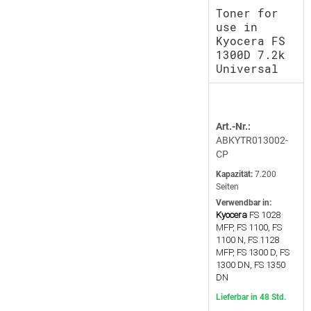
Toner for
use in
Kyocera FS
1300D 7.2k
Universal
Art.-Nr.:
ABKYTR013002-
CP
Kapazität:
7.200
Seiten
Verwendbar in:
Kyocera
FS 1028
MFP, FS 1100, FS
1100 N, FS 1128
MFP, FS 1300 D, FS
1300 DN, FS 1350
DN
Lieferbar in 48 Std.