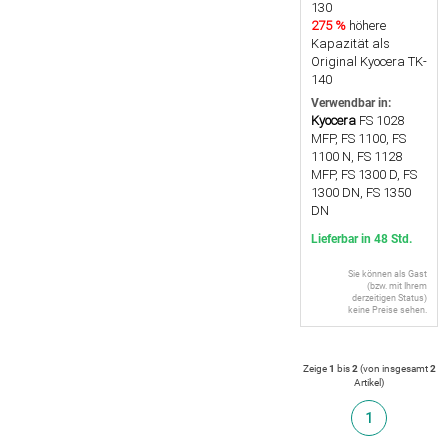
130
275 %
höhere
Kapazität als
Original Kyocera TK-
140
Verwendbar in:
Kyocera
FS 1028
MFP, FS 1100, FS
1100 N, FS 1128
MFP, FS 1300 D, FS
1300 DN, FS 1350
DN
Lieferbar in 48 Std.
Sie können als Gast
(bzw. mit Ihrem
derzeitigen Status)
keine Preise sehen.
Zeige
1
bis
2
(von insgesamt
2
Artikel
)
1