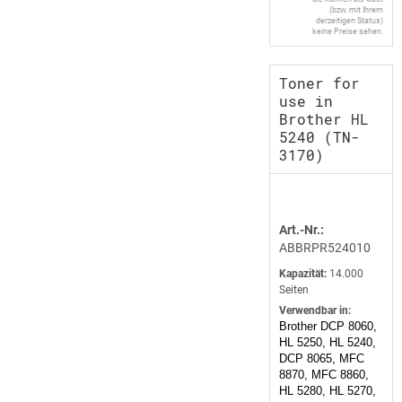
(bzw. mit Ihrem
derzeitigen Status)
keine Preise sehen.
Toner for
use in
Brother HL
5240 (TN-
3170)
Art.-Nr.:
ABBRPR524010
Kapazität:
14.000
Seiten
Verwendbar in:
Brother DCP 8060,
HL 5250, HL 5240,
DCP 8065, MFC
8870, MFC 8860,
HL 5280, HL 5270,