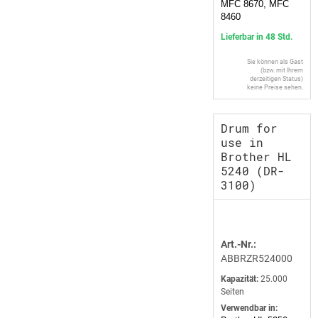
MFC 8670, MFC
8460
Lieferbar in 48 Std.
Sie können als Gast
(bzw. mit Ihrem
derzeitigen Status)
keine Preise sehen.
Drum for
use in
Brother HL
5240 (DR-
3100)
Art.-Nr.:
ABBRZR524000
Kapazität:
25.000
Seiten
Verwendbar in: