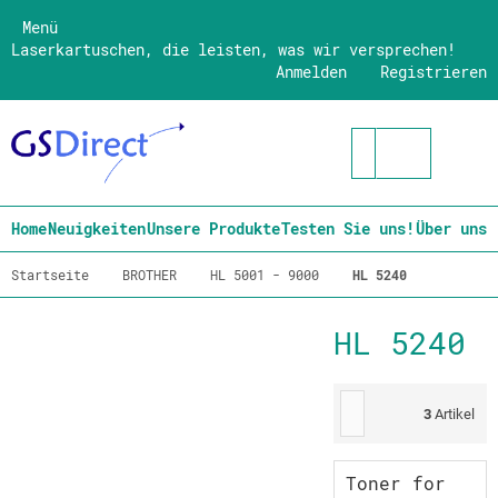
Menü
Laserkartuschen, die leisten, was wir versprechen!
Anmelden
Registrieren
Home
Neuigkeiten
Unsere Produkte
Testen Sie uns!
Über uns
Startseite
BROTHER
HL 5001 - 9000
HL 5240
HL 5240
3
Artikel
Toner for