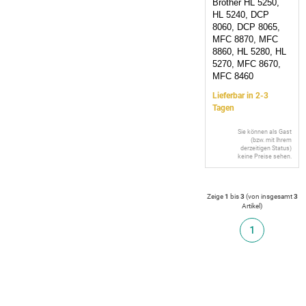
Brother HL 5250,
HL 5240, DCP
8060, DCP 8065,
MFC 8870, MFC
8860, HL 5280, HL
5270, MFC 8670,
MFC 8460
Lieferbar in 2-3
Tagen
Sie können als Gast
(bzw. mit Ihrem
derzeitigen Status)
keine Preise sehen.
Zeige
1
bis
3
(von insgesamt
3
Artikel
)
1