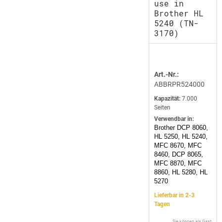
use in
Brother HL
5240 (TN-
3170)
Art.-Nr.:
ABBRPR524000
Kapazität:
7.000
Seiten
Verwendbar in:
Brother DCP 8060,
HL 5250, HL 5240,
MFC 8670, MFC
8460, DCP 8065,
MFC 8870, MFC
8860, HL 5280, HL
5270
Lieferbar in 2-3
Tagen
Sie können als Gast