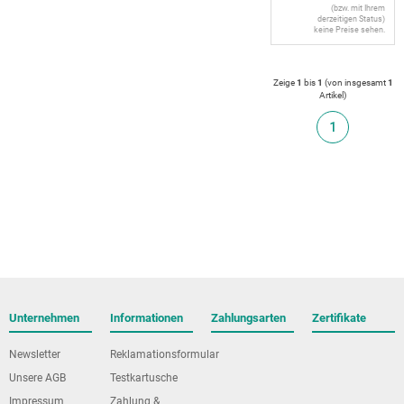
(bzw. mit Ihrem
derzeitigen Status)
keine Preise sehen.
Zeige
1
bis
1
(von insgesamt
1
Artikel
)
1
Unternehmen
Informationen
Zahlungsarten
Zertifikate
Newsletter
Reklamationsformular
Unsere AGB
Testkartusche
Impressum
Zahlung &