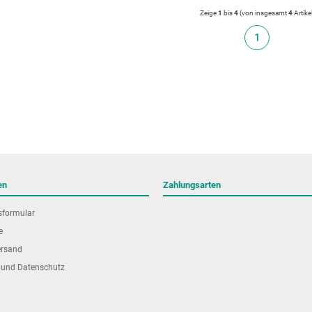
Zeige
1
bis
4
(von insgesamt
4
Artike
1
en
Zahlungsarten
sformular
e
ersand
 und Datenschutz