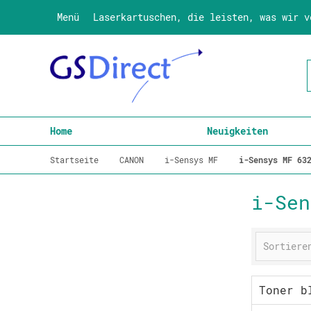
Menü
Laserkartuschen, die leisten, was wir v
Home
Neuigkeiten
Startseite
CANON
i-Sensys MF
i-Sensys MF 63
i-Sen
Toner b