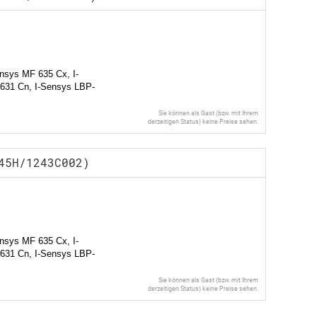
nsys MF 635 Cx, I-
631 Cn, I-Sensys LBP-
Sie können als Gast (bzw. mit Ihrem
derzeitigen Status) keine Preise sehen.
45H/1243C002)
nsys MF 635 Cx, I-
631 Cn, I-Sensys LBP-
Sie können als Gast (bzw. mit Ihrem
derzeitigen Status) keine Preise sehen.