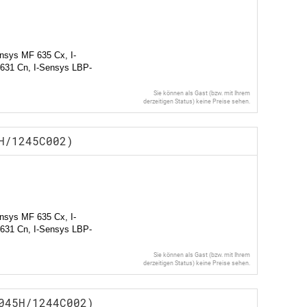
nsys MF 635 Cx, I-
631 Cn, I-Sensys LBP-
Sie können als Gast (bzw. mit Ihrem
derzeitigen Status) keine Preise sehen.
H/1245C002)
nsys MF 635 Cx, I-
631 Cn, I-Sensys LBP-
Sie können als Gast (bzw. mit Ihrem
derzeitigen Status) keine Preise sehen.
045H/1244C002)