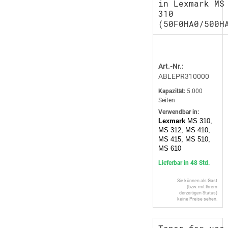
in Lexmark MS
310
(50F0HA0/500H
Art.-Nr.:
ABLEPR310000
Kapazität:
5.000
Seiten
Verwendbar in:
Lexmark
MS 310,
MS 312, MS 410,
MS 415, MS 510,
MS 610
Lieferbar in 48 Std.
Sie können als Gast
(bzw. mit Ihrem
derzeitigen Status)
keine Preise sehen.