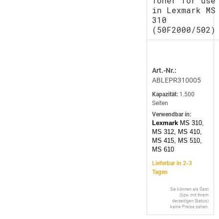
Toner for use
in Lexmark MS
310
(50F2000/502)
Art.-Nr.:
ABLEPR310005
Kapazität:
1.500
Seiten
Verwendbar in:
Lexmark
MS 310,
MS 312, MS 410,
MS 415, MS 510,
MS 610
Lieferbar in 2-3
Tagen
Sie können als Gast
(bzw. mit Ihrem
derzeitigen Status)
keine Preise sehen.