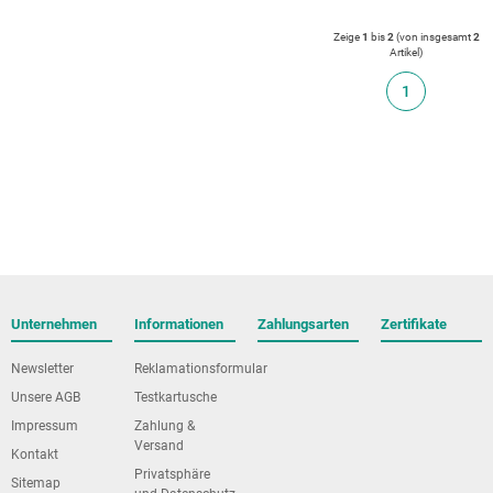
Zeige
1
bis
2
(von insgesamt
2
Artikel
)
1
Unternehmen
Informationen
Zahlungsarten
Zertifikate
Newsletter
Reklamationsformular
Unsere AGB
Testkartusche
Impressum
Zahlung &
Versand
Kontakt
Privatsphäre
Sitemap