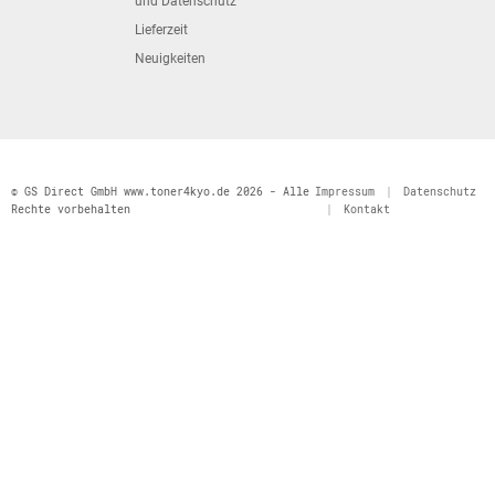
und Datenschutz
Lieferzeit
Neuigkeiten
© GS Direct GmbH www.toner4kyo.de 2026 - Alle
Impressum
|
Datenschutz
Rechte vorbehalten
|
Kontakt