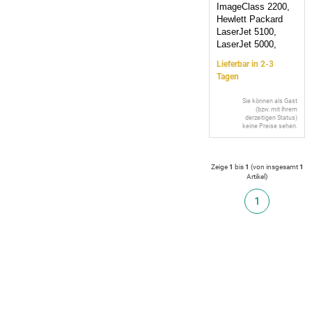
ImageClass 2200,
Hewlett Packard
LaserJet 5100,
LaserJet 5000,
Lieferbar in 2-3
Tagen
Sie können als Gast
(bzw. mit Ihrem
derzeitigen Status)
keine Preise sehen.
Zeige
1
bis
1
(von insgesamt
1
Artikel
)
1