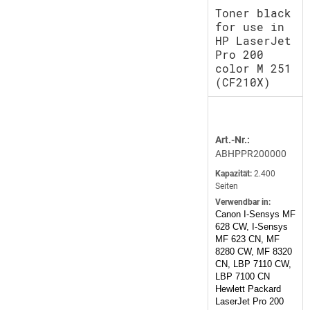
Toner black
for use in
HP LaserJet
Pro 200
color M 251
(CF210X)
Art.-Nr.:
ABHPPR200000
Kapazität:
2.400
Seiten
Verwendbar in:
Canon I-Sensys MF
628 CW, I-Sensys
MF 623 CN, MF
8280 CW, MF 8320
CN, LBP 7110 CW,
LBP 7100 CN
Hewlett Packard
LaserJet Pro 200