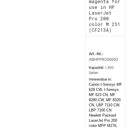
magenta for
use in HP
LaserJet
Pro 200
color M 251
(CF213A)
Art.-Nr.:
ABHPPR200002
Kapazität:
1.800
Seiten
Verwendbar in:
Canon I-Sensys MF
628 CW, I-Sensys
MF 623 CN, MF
8280 CW, MF 8320
CN, LBP 7110 CW,
LBP 7100 CN
Hewlett Packard
LaserJet Pro 200
color MFP M276,