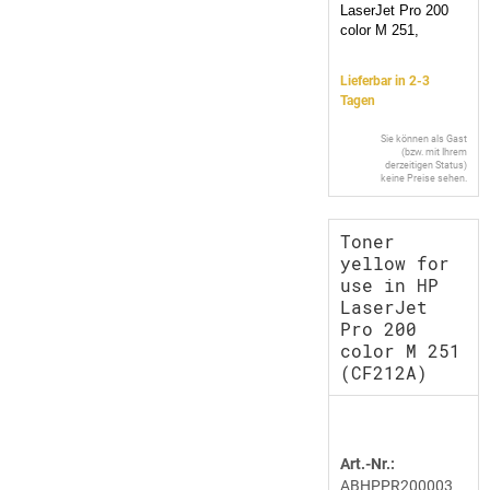
LaserJet Pro 200
color M 251,
Lieferbar in 2-3
Tagen
Sie können als Gast
(bzw. mit Ihrem
derzeitigen Status)
keine Preise sehen.
Toner
yellow for
use in HP
LaserJet
Pro 200
color M 251
(CF212A)
Art.-Nr.:
ABHPPR200003