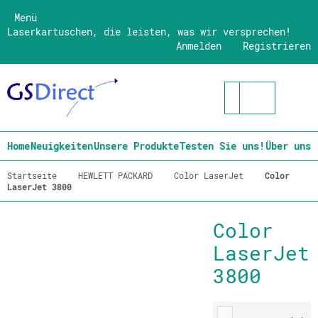
Menü
Laserkartuschen, die leisten, was wir versprechen!
Anmelden
Registrieren
Home
Neuigkeiten
Unsere Produkte
Testen Sie uns!
Über uns
Startseite
HEWLETT PACKARD
Color LaserJet
Color
LaserJet 3800
Color
LaserJet
3800