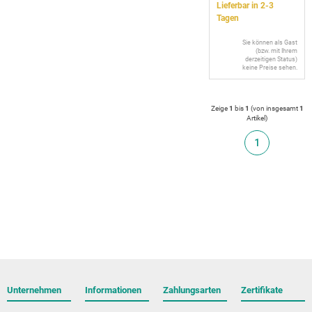
Lieferbar in 2-3
Tagen
Sie können als Gast
(bzw. mit Ihrem
derzeitigen Status)
keine Preise sehen.
Zeige
1
bis
1
(von insgesamt
1
Artikel
)
1
Unternehmen
Informationen
Zahlungsarten
Zertifikate