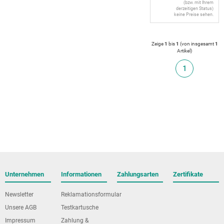
(bzw. mit Ihrem
derzeitigen Status)
keine Preise sehen.
Zeige
1
bis
1
(von insgesamt
1
Artikel
)
1
Unternehmen
Informationen
Zahlungsarten
Zertifikate
Newsletter
Reklamationsformular
Unsere AGB
Testkartusche
Impressum
Zahlung &