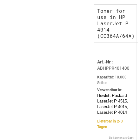
Toner for
use in HP
LaserJet P
4014
(CC364A/64A)
Art.-Nr.:
ABHPPR401400
Kapazität:
10.000
Seiten
Verwendbar in:
Hewlett Packard
LaserJet P 4515,
LaserJet P 4015,
LaserJet P 4014
Lieferbar in 2-3
Tagen
Sie können als Gast