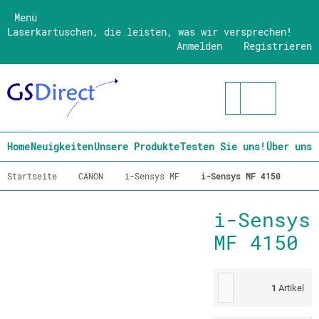
Menü
Laserkartuschen, die leisten, was wir versprechen!
Anmelden
Registrieren
Home
Neuigkeiten
Unsere Produkte
Testen Sie uns!
Über uns
Startseite
CANON
i-Sensys MF
i-Sensys MF 4150
i-Sensys
MF 4150
1
Artikel