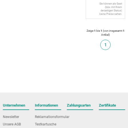
Sie können als Gast
(bzw. mit Ihrem
derzeitigen Status)
keine Preise sehen.
Zeige
1
bis
1
(von insgesamt
1
Artikel
)
1
Unternehmen
Informationen
Zahlungsarten
Zertifikate
Newsletter
Reklamationsformular
Unsere AGB
Testkartusche