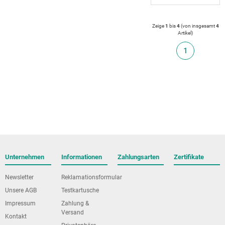
Zeige
1
bis
4
(von insgesamt
4
Artikel
)
1
Unternehmen
Informationen
Zahlungsarten
Zertifikate
Newsletter
Reklamationsformular
Unsere AGB
Testkartusche
Impressum
Zahlung &
Versand
Kontakt