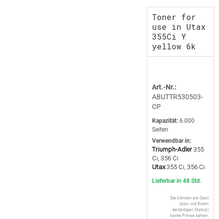
Toner for
use in Utax
355Ci Y
yellow 6k
Art.-Nr.:
ABUTTR530503-
CP
Kapazität:
6.000
Seiten
Verwendbar in:
Triumph-Adler
355
Ci, 356 Ci
Utax
355 Ci, 356 Ci
Lieferbar in 48 Std.
Sie können als Gast
(bzw. mit Ihrem
derzeitigen Status)
keine Preise sehen.