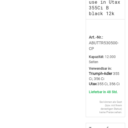
use in Utax
355Ci B
black 12k
Art.-Nr.:
ABUTTR530500-
CP
Kapazität:
12.000
Seiten
Verwendbar in:
Triumph-Adler
355
Ci, 356 Ci
Utax
355 Ci, 356 Ci
Lieferbar in 48 Std.
Sie können als Gast
(bzw. mit Ihrem
derzeitigen Status)
keine Preise sehen.