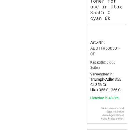
Toner for
use in Utax
355Ci C
cyan 6k
Art.-Nr.:
ABUTTR530501-
CP
Kapazität:
6.000
Seiten
Verwendbar in:
Triumph-Adler
355
Ci, 356 Ci
Utax
355 Ci, 356 Ci
Lieferbar in 48 Std.
Sie können als Gast
(bzw. mit Ihrem
derzeitigen Status)
keine Preise sehen.