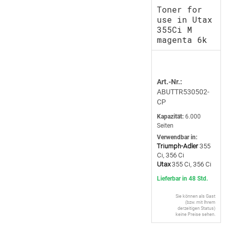
Toner for
use in Utax
355Ci M
magenta 6k
Art.-Nr.:
ABUTTR530502-
CP
Kapazität:
6.000
Seiten
Verwendbar in:
Triumph-Adler
355
Ci, 356 Ci
Utax
355 Ci, 356 Ci
Lieferbar in 48 Std.
Sie können als Gast
(bzw. mit Ihrem
derzeitigen Status)
keine Preise sehen.