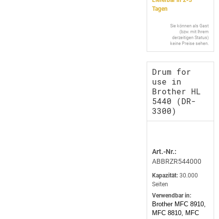
Lieferbar in 2-3
Tagen
Sie können als Gast
(bzw. mit Ihrem
derzeitigen Status)
keine Preise sehen.
Drum for
use in
Brother HL
5440 (DR-
3300)
Art.-Nr.:
ABBRZR544000
Kapazität:
30.000
Seiten
Verwendbar in:
Brother MFC 8910,
MFC 8810, MFC