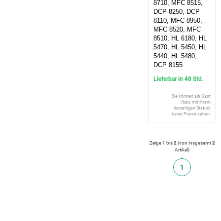
8710, MFC 8515,
DCP 8250, DCP
8110, MFC 8950,
MFC 8520, MFC
8510, HL 6180, HL
5470, HL 5450, HL
5440, HL 5480,
DCP 8155
Lieferbar in 48 Std.
Sie können als Gast
(bzw. mit Ihrem
derzeitigen Status)
keine Preise sehen.
Zeige
1
bis
2
(von insgesamt
2
Artikel
)
1