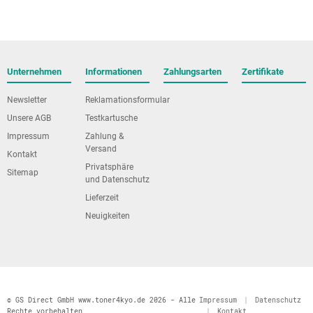
Unternehmen
Informationen
Zahlungsarten
Zertifikate
Newsletter
Reklamationsformular
Unsere AGB
Testkartusche
Impressum
Zahlung &
Versand
Kontakt
Privatsphäre
Sitemap
und Datenschutz
Lieferzeit
Neuigkeiten
© GS Direct GmbH www.toner4kyo.de 2026 - Alle
Impressum
|
Datenschutz
Rechte vorbehalten
|
Kontakt