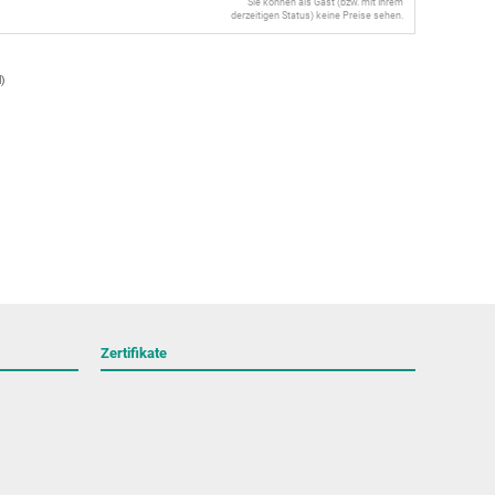
Sie können als Gast (bzw. mit Ihrem
derzeitigen Status) keine Preise sehen.
l
)
Zertifikate