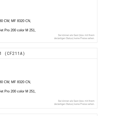
80 CW, MF 8320 CN,
et Pro 200 color M 251,
Sie können als Gast (bzw. mit Ihrem
derzeitigen Status) keine Preise sehen.
1 (CF211A)
80 CW, MF 8320 CN,
et Pro 200 color M 251,
Sie können als Gast (bzw. mit Ihrem
derzeitigen Status) keine Preise sehen.