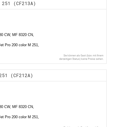
 251 (CF213A)
80 CW, MF 8320 CN,
et Pro 200 color M 251,
Sie können als Gast (bzw. mit Ihrem
derzeitigen Status) keine Preise sehen.
251 (CF212A)
80 CW, MF 8320 CN,
et Pro 200 color M 251,