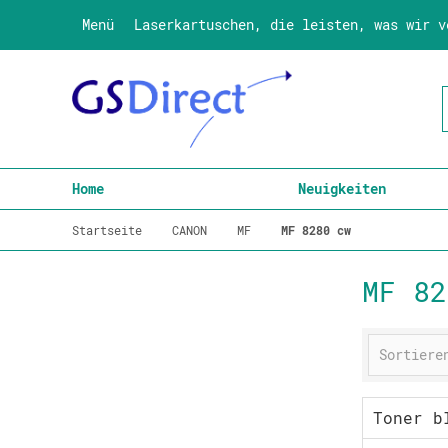
Menü
Laserkartuschen, die leisten, was wir v
Home
Neuigkeiten
Startseite
CANON
MF
MF 8280 cw
MF 82
Toner b