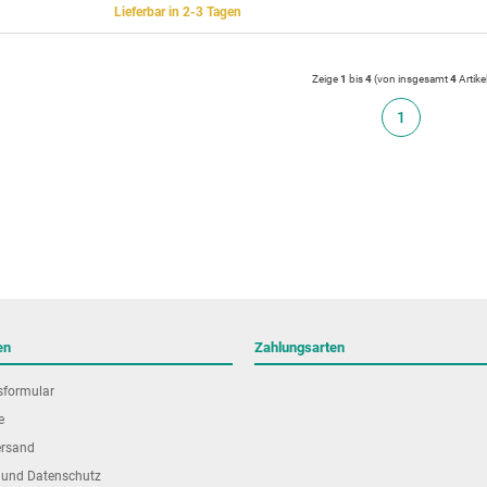
Lieferbar in 2-3 Tagen
Zeige
1
bis
4
(von insgesamt
4
Artike
1
en
Zahlungsarten
sformular
e
ersand
 und Datenschutz