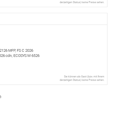
derzeitigen Status) keine Preise sehen.
 2126 MFP, FS C 2026
026 cdn, ECOSYS M 6526
Sie können als Gast (bzw. mit Ihrem
derzeitigen Status) keine Preise sehen.
l
)