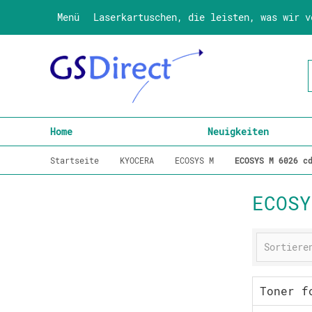
Menü
Laserkartuschen, die leisten, was wir v
Home
Neuigkeiten
Startseite
KYOCERA
ECOSYS M
ECOSYS M 6026 c
ECOSY
Toner f