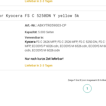
Lieferbar in 2-3 Tagen
or Kyocera FS C 5250DN Y yellow 5k
Art.-Nr.:
ABKYTR059003-CP
Kapazität:
5.000 Seiten
Verwendbar in:
Kyocera
FS C 2626 MFP, FS C 2526 MFP, FS C 5250 DN, FS C
MFP, ECOSYS P 6026 cdn, ECOSYS M 6526 cdn, ECOSYS M 6
cidn, ECOSYS M 6026 cidn
Nur noch kurze Zeit lieferbar!
Lieferbar in 2-3 Tagen
Zeige
1
bis
3
(von insgesamt
3
Artike
1