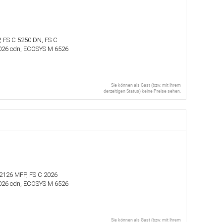
 FS C 5250 DN, FS C
026 cdn, ECOSYS M 6526
Sie können als Gast (bzw. mit Ihrem
derzeitigen Status) keine Preise sehen.
 2126 MFP, FS C 2026
026 cdn, ECOSYS M 6526
Sie können als Gast (bzw. mit Ihrem