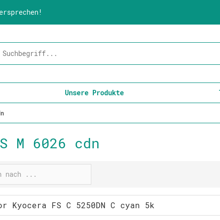
ersprechen!
Unsere Produkte
dn
S M 6026 cdn
or Kyocera FS C 5250DN C cyan 5k