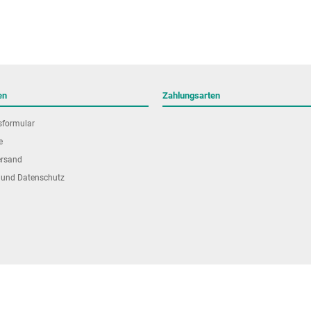
en
Zahlungsarten
sformular
e
ersand
 und Datenschutz