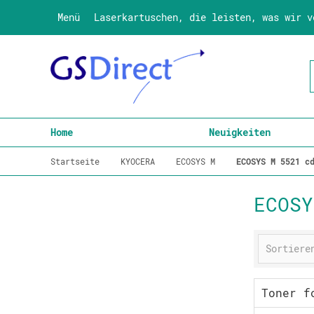
Menü
Laserkartuschen, die leisten, was wir v
Home
Neuigkeiten
Startseite
KYOCERA
ECOSYS M
ECOSYS M 5521 c
ECOSY
Toner f