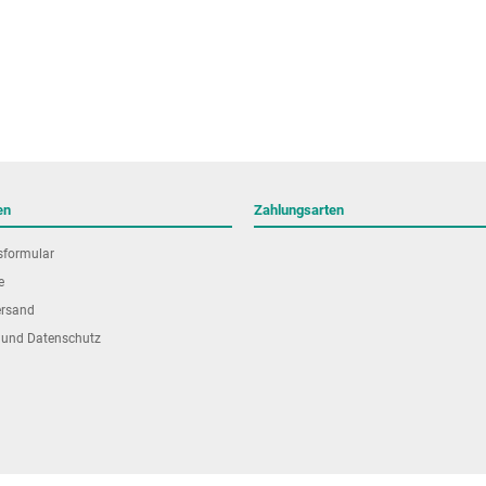
en
Zahlungsarten
sformular
e
ersand
 und Datenschutz