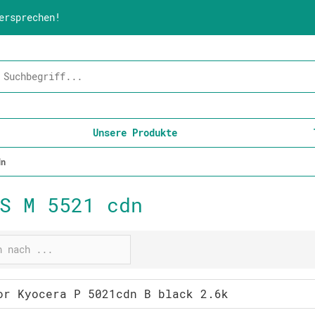
ersprechen!
Unsere Produkte
dn
S M 5521 cdn
or Kyocera P 5021cdn B black 2.6k