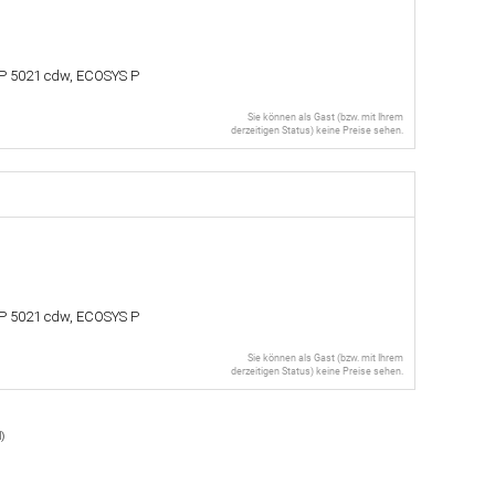
P 5021 cdw, ECOSYS P
Sie können als Gast (bzw. mit Ihrem
derzeitigen Status) keine Preise sehen.
P 5021 cdw, ECOSYS P
Sie können als Gast (bzw. mit Ihrem
derzeitigen Status) keine Preise sehen.
l
)