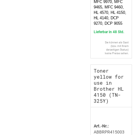
MFC 9970, MFC
9465, MFC 9460,
HL 4570, HL 4150,
HL 4140, DCP
9270, DCP 9055
Lieferbar in 48 Std.
Sie können als Gast
(bzw. mit Ihrem
derzeitigen Status)
keine Preise sehen.
Toner
yellow for
use in
Brother HL
4150 (TN-
325Y)
Art.-Nr.:
ABBRPR415003