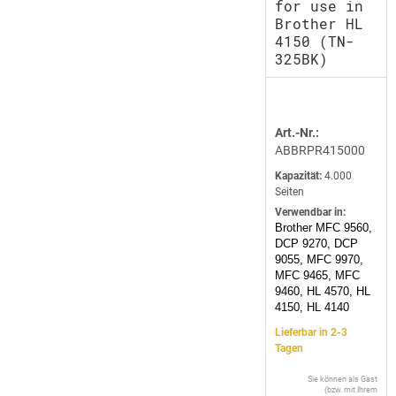
for use in
Brother HL
4150 (TN-
325BK)
Art.-Nr.:
ABBRPR415000
Kapazität:
4.000
Seiten
Verwendbar in:
Brother MFC 9560,
DCP 9270, DCP
9055, MFC 9970,
MFC 9465, MFC
9460, HL 4570, HL
4150, HL 4140
Lieferbar in 2-3
Tagen
Sie können als Gast
(bzw. mit Ihrem