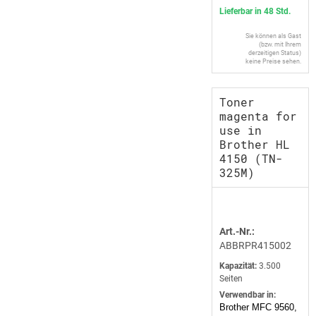
Lieferbar in 48 Std.
Sie können als Gast
(bzw. mit Ihrem
derzeitigen Status)
keine Preise sehen.
Toner
magenta for
use in
Brother HL
4150 (TN-
325M)
Art.-Nr.:
ABBRPR415002
Kapazität:
3.500
Seiten
Verwendbar in:
Brother MFC 9560,