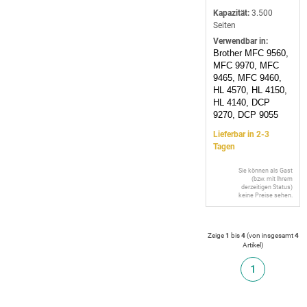
Kapazität:
3.500
Seiten
Verwendbar in:
Brother MFC 9560,
MFC 9970, MFC
9465, MFC 9460,
HL 4570, HL 4150,
HL 4140, DCP
9270, DCP 9055
Lieferbar in 2-3
Tagen
Sie können als Gast
(bzw. mit Ihrem
derzeitigen Status)
keine Preise sehen.
Zeige
1
bis
4
(von insgesamt
4
Artikel
)
1