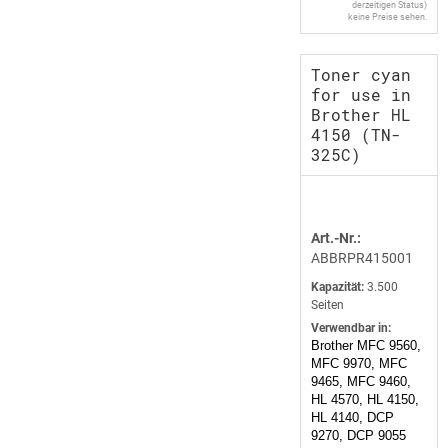
derzeitigen Status)
keine Preise sehen.
Toner cyan
for use in
Brother HL
4150 (TN-
325C)
Art.-Nr.:
ABBRPR415001
Kapazität:
3.500
Seiten
Verwendbar in:
Brother MFC 9560,
MFC 9970, MFC
9465, MFC 9460,
HL 4570, HL 4150,
HL 4140, DCP
9270, DCP 9055