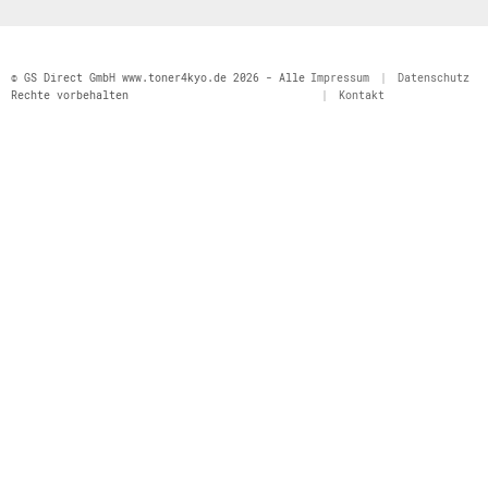
© GS Direct GmbH www.toner4kyo.de 2026 - Alle
Impressum
|
Datenschutz
Rechte vorbehalten
|
Kontakt