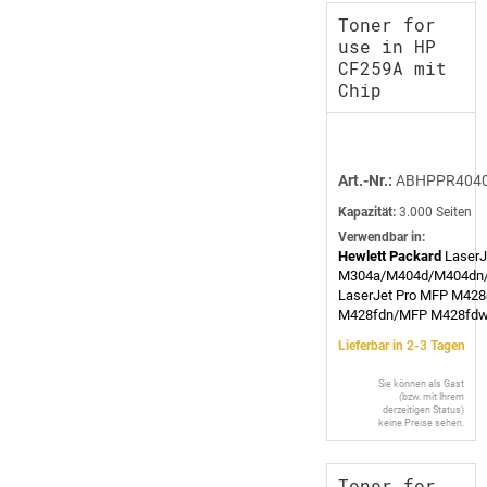
Toner for
use in HP
CF259A mit
Chip
Art.-Nr.:
ABHPPR404
Kapazität:
3.000 Seiten
Verwendbar in:
Hewlett Packard
LaserJ
M304a/M404d/M404dn
LaserJet Pro MFP M42
M428fdn/MFP M428fd
Lieferbar in 2-3 Tagen
Sie können als Gast
(bzw. mit Ihrem
derzeitigen Status)
keine Preise sehen.
Toner for