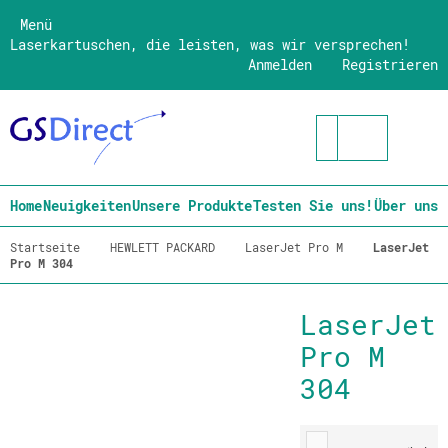
Menü
Laserkartuschen, die leisten, was wir versprechen!
Anmelden
Registrieren
Home
Neuigkeiten
Unsere Produkte
Testen Sie uns!
Über uns
Startseite
HEWLETT PACKARD
LaserJet Pro M
LaserJet
Pro M 304
LaserJet
Pro M
304