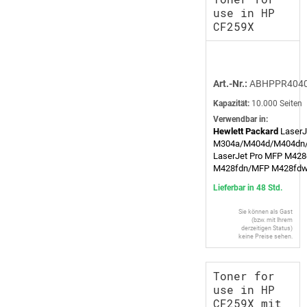
use in HP
CF259X
Art.-Nr.:
ABHPPR404
Kapazität:
10.000 Seiten
Verwendbar in:
Hewlett Packard
LaserJ
M304a/M404d/M404dn
LaserJet Pro MFP M42
M428fdn/MFP M428fd
Lieferbar in 48 Std.
Sie können als Gast
(bzw. mit Ihrem
derzeitigen Status)
keine Preise sehen.
Toner for
use in HP
CF259X mit