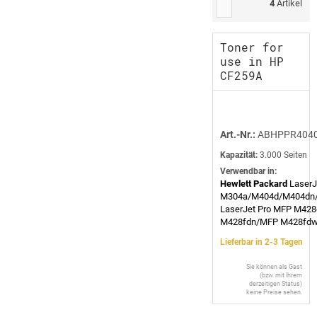
4
Artikel
Toner for
use in HP
CF259A
Art.-Nr.:
ABHPPR404
Kapazität:
3.000 Seiten
Verwendbar in:
Hewlett Packard
LaserJ
M304a/M404d/M404dn
LaserJet Pro MFP M42
M428fdn/MFP M428fd
Lieferbar in 2-3 Tagen
Sie können als Gast
(bzw. mit Ihrem
derzeitigen Status)
keine Preise sehen.