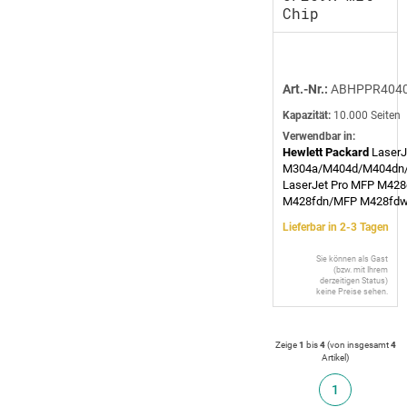
Chip
Art.-Nr.:
ABHPPR404
Kapazität:
10.000 Seiten
Verwendbar in:
Hewlett Packard
LaserJ
M304a/M404d/M404dn
LaserJet Pro MFP M42
M428fdn/MFP M428fd
Lieferbar in 2-3 Tagen
Sie können als Gast
(bzw. mit Ihrem
derzeitigen Status)
keine Preise sehen.
Zeige
1
bis
4
(von insgesamt
4
Artikel
)
1