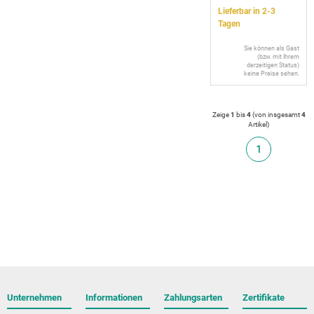
Lieferbar in 2-3
Tagen
Sie können als Gast
(bzw. mit Ihrem
derzeitigen Status)
keine Preise sehen.
Zeige
1
bis
4
(von insgesamt
4
Artikel
)
1
Unternehmen
Informationen
Zahlungsarten
Zertifikate