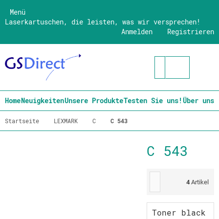
Menü
Laserkartuschen, die leisten, was wir versprechen!
Anmelden
Registrieren
Home
Neuigkeiten
Unsere Produkte
Testen Sie uns!
Über uns
Startseite
LEXMARK
C
C 543
C 543
4
Artikel
Toner black