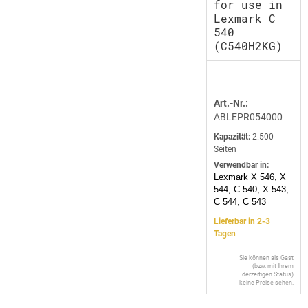
for use in
Lexmark C
540
(C540H2KG)
Art.-Nr.:
ABLEPR054000
Kapazität:
2.500
Seiten
Verwendbar in:
Lexmark X 546, X
544, C 540, X 543,
C 544, C 543
Lieferbar in 2-3
Tagen
Sie können als Gast
(bzw. mit Ihrem
derzeitigen Status)
keine Preise sehen.