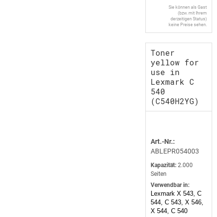
Sie können als Gast
(bzw. mit Ihrem
derzeitigen Status)
keine Preise sehen.
Toner
yellow for
use in
Lexmark C
540
(C540H2YG)
Art.-Nr.:
ABLEPR054003
Kapazität:
2.000
Seiten
Verwendbar in:
Lexmark X 543, C
544, C 543, X 546,
X 544, C 540