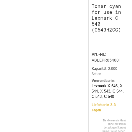
Toner cyan
for use in
Lexmark C
540
(C540H2CG)
Art.-Nr.:
ABLEPR054001
Kapazität:
2.000
Seiten
Verwendbar in:
Lexmark X 546, X
544, X 543, C 544,
C 543, C 540
Lieferbar in 2-3
Tagen
Sie können als Gast
(bzw. mit Ihrem
derzeitigen Status)
keine Preise sehen.