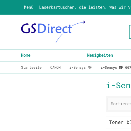
Menü
Laserkartuschen, die leisten, was wir v
Home
Neuigkeiten
Startseite
CANON
i-Sensys MF
i-Sensys MF 66
i-Sen
Toner b