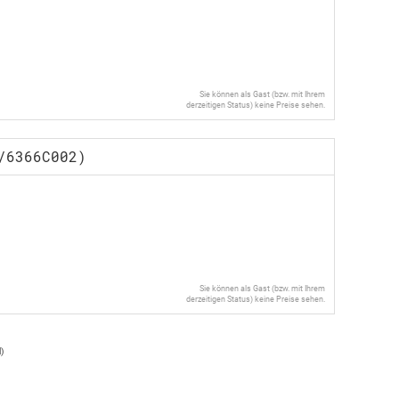
Sie können als Gast (bzw. mit Ihrem
derzeitigen Status) keine Preise sehen.
/6366C002)
Sie können als Gast (bzw. mit Ihrem
derzeitigen Status) keine Preise sehen.
l
)