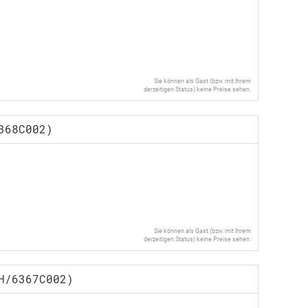
Sie können als Gast (bzw. mit Ihrem
derzeitigen Status) keine Preise sehen.
368C002)
Sie können als Gast (bzw. mit Ihrem
derzeitigen Status) keine Preise sehen.
H/6367C002)