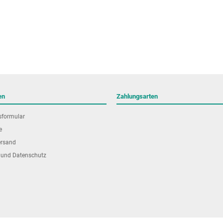
en
Zahlungsarten
sformular
e
ersand
 und Datenschutz