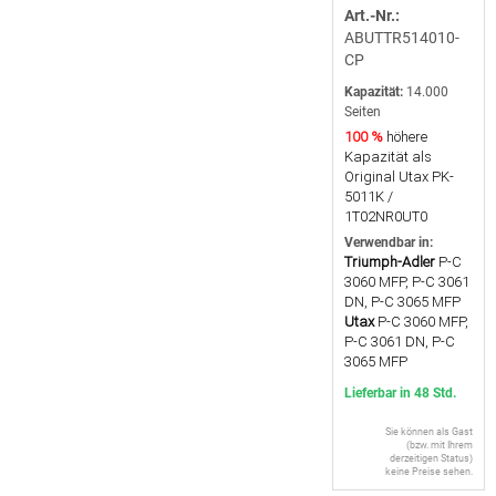
Art.-Nr.:
ABUTTR514010-
CP
Kapazität:
14.000
Seiten
100 %
höhere
Kapazität als
Original Utax PK-
5011K /
1T02NR0UT0
Verwendbar in:
Triumph-Adler
P-C
3060 MFP, P-C 3061
DN, P-C 3065 MFP
Utax
P-C 3060 MFP,
P-C 3061 DN, P-C
3065 MFP
Lieferbar in 48 Std.
Sie können als Gast
(bzw. mit Ihrem
derzeitigen Status)
keine Preise sehen.