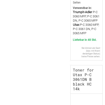
Seiten
Verwendbar in:
Triumph-Adler
P-C
3060 MFP, P-C 3061
DN, P-C 3065 MFP
Utax
P-C 3060 MFP,
P-C 3061 DN, P-C
3065 MFP
Lieferbar in 48 Std.
Sie können als Gast
(bzw. mit Ihrem
derzeitigen Status)
keine Preise sehen.
Toner for
Utax P-C
3061DN B
black HC
14k