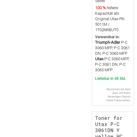
Seiten
100 %
höhere
Kapazität als
Original Utax PK-
5011M /
1T02NRBUT0
Verwendbar in:
Triumph-Adler
P-C
3060 MFP, P-C 3061
DN, P-C 3065 MFP
Utax
P-C 3060 MFP,
P-C 3061 DN, P-C
3065 MFP
Lieferbar in 48 Std.
Sie können als Gast
(bzw. mit Ihrem
derzeitigen Status)
keine Preise sehen.
Toner for
Utax P-C
3061DN Y
yellow HC