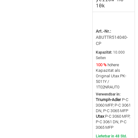
10k
Art.-Nr.:
ABUTTR514040-
CP
Kapazität:
10.000
Seiten
100 %
höhere
Kapazität als
Original Utax PK-
5011Y /
1T02NRAUT0
Verwendbar in:
Triumph-Adler
P-C
3060 MFP, P-C 3061
DN, P-C 3065 MFP
Utax
P-C 3060 MFP,
P-C 3061 DN, P-C
3065 MFP
Lieferbar in 48 Std.