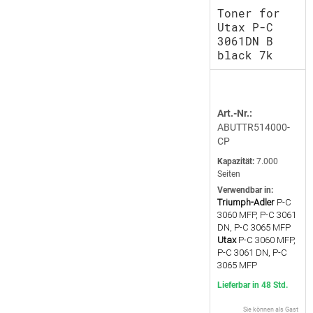
Toner for
Utax P-C
3061DN B
black 7k
Art.-Nr.:
ABUTTR514000-
CP
Kapazität:
7.000
Seiten
Verwendbar in:
Triumph-Adler
P-C
3060 MFP, P-C 3061
DN, P-C 3065 MFP
Utax
P-C 3060 MFP,
P-C 3061 DN, P-C
3065 MFP
Lieferbar in 48 Std.
Sie können als Gast