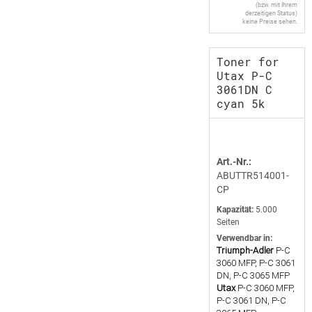
(bzw. mit Ihrem
derzeitigen Status)
keine Preise sehen.
Toner for
Utax P-C
3061DN C
cyan 5k
Art.-Nr.:
ABUTTR514001-
CP
Kapazität:
5.000
Seiten
Verwendbar in:
Triumph-Adler
P-C
3060 MFP, P-C 3061
DN, P-C 3065 MFP
Utax
P-C 3060 MFP,
P-C 3061 DN, P-C