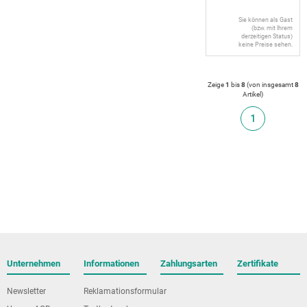
Sie können als Gast
(bzw. mit Ihrem
derzeitigen Status)
keine Preise sehen.
Zeige
1
bis
8
(von insgesamt
8
Artikel
)
1
Unternehmen
Informationen
Zahlungsarten
Zertifikate
Newsletter
Reklamationsformular