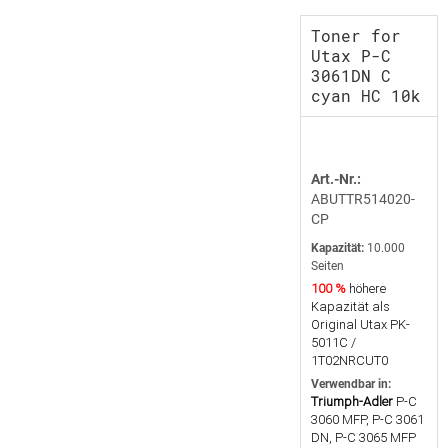
Toner for
Utax P-C
3061DN C
cyan HC 10k
Art.-Nr.:
ABUTTR514020-
CP
Kapazität:
10.000
Seiten
100 %
höhere
Kapazität als
Original Utax PK-
5011C /
1T02NRCUT0
Verwendbar in:
Triumph-Adler
P-C
3060 MFP, P-C 3061
DN, P-C 3065 MFP