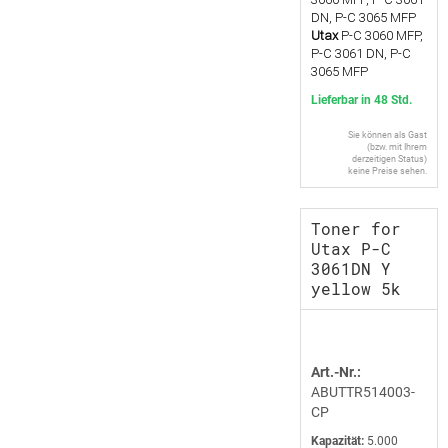
DN, P-C 3065 MFP
Utax
P-C 3060 MFP,
P-C 3061 DN, P-C
3065 MFP
Lieferbar in 48 Std.
Sie können als Gast
(bzw. mit Ihrem
derzeitigen Status)
keine Preise sehen.
Toner for
Utax P-C
3061DN Y
yellow 5k
Art.-Nr.:
ABUTTR514003-
CP
Kapazität:
5.000