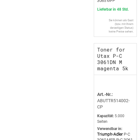
3065 MFP
Lieferbar in 48 Std.
Sie können als Gast
(bzw. mit Ihrem
derzeitigen Status)
keine Preise sehen.
Toner for
Utax P-C
3061DN M
magenta 5k
Art.-Nr.:
ABUTTR514002-
CP
Kapazität:
5.000
Seiten
Verwendbar in:
Triumph-Adler
P-C
3060 MFP, P-C 3061