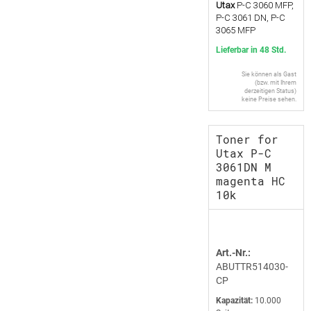
Utax
P-C 3060 MFP,
P-C 3061 DN, P-C
3065 MFP
Lieferbar in 48 Std.
Sie können als Gast
(bzw. mit Ihrem
derzeitigen Status)
keine Preise sehen.
Toner for
Utax P-C
3061DN M
magenta HC
10k
Art.-Nr.:
ABUTTR514030-
CP
Kapazität:
10.000