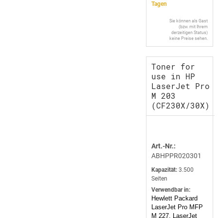
Tagen
Sie können als Gast
(bzw. mit Ihrem
derzeitigen Status)
keine Preise sehen.
Toner for
use in HP
LaserJet Pro
M 203
(CF230X/30X)
Art.-Nr.:
ABHPPR020301
Kapazität:
3.500
Seiten
Verwendbar in:
Hewlett Packard
LaserJet Pro MFP
M 227, LaserJet