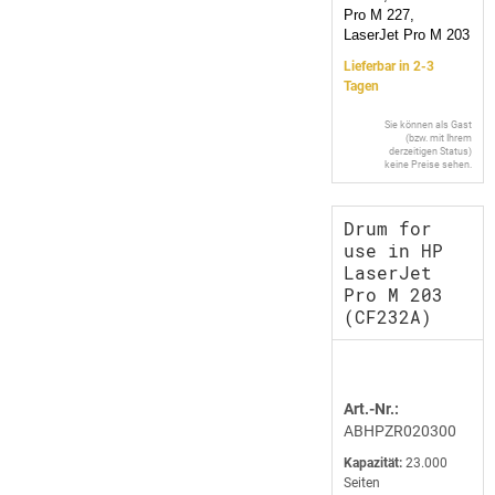
Pro M 227,
LaserJet Pro M 203
Lieferbar in 2-3
Tagen
Sie können als Gast
(bzw. mit Ihrem
derzeitigen Status)
keine Preise sehen.
Drum for
use in HP
LaserJet
Pro M 203
(CF232A)
Art.-Nr.:
ABHPZR020300
Kapazität:
23.000
Seiten