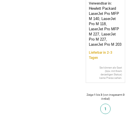
Verwendbar in:
Hewlett Packard
LaserJet Pro MFP
M 140, LaserJet
Pro M 118,
LaserJet Pro MFP
M 227, LaserJet
Pro M 227,
LaserJet Pro M 203
Lieferbar in 2-3
Tagen
Sie können als Gast
(bzw. mit Ihrem
derzeitigen Status)
keine Preise sehen.
Zeige
1
bis
3
(von insgesamt
3
Artikel
)
1