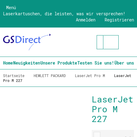
Menü
Laserkartuschen, die leisten, was wir versprechen!
Anmelden
Registrieren
Home
Neuigkeiten
Unsere Produkte
Testen Sie uns!
Über uns
Startseite
HEWLETT PACKARD
LaserJet Pro M
LaserJet
Pro M 227
LaserJet
Pro M
227