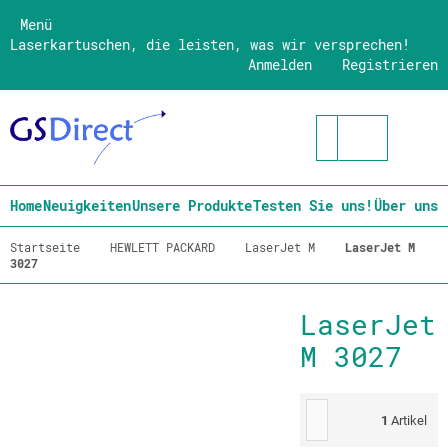
Menü
Laserkartuschen, die leisten, was wir versprechen!
Anmelden
Registrieren
Home
Neuigkeiten
Unsere Produkte
Testen Sie uns!
Über uns
Startseite
HEWLETT PACKARD
LaserJet M
LaserJet M
3027
LaserJet
M 3027
1
Artikel