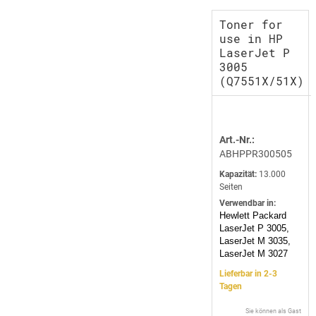
Toner for
use in HP
LaserJet P
3005
(Q7551X/51X)
Art.-Nr.:
ABHPPR300505
Kapazität:
13.000
Seiten
Verwendbar in:
Hewlett Packard
LaserJet P 3005,
LaserJet M 3035,
LaserJet M 3027
Lieferbar in 2-3
Tagen
Sie können als Gast