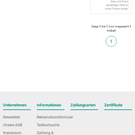
(bzw. mit Ihrem
derzeitigen Status)
keine Preise sehen.
Zeige
1
bis
1
(von insgesamt
1
Artikel
)
1
Unternehmen
Informationen
Zahlungsarten
Zertifikate
Newsletter
Reklamationsformular
Unsere AGB
Testkartusche
Impressum
Zahlung &