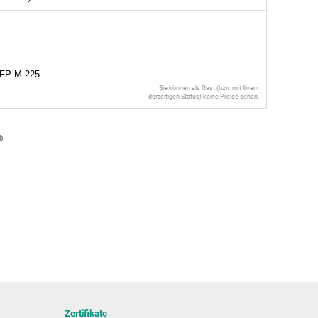
MFP M 225
Sie können als Gast (bzw. mit Ihrem
derzeitigen Status) keine Preise sehen.
l
)
Zertifikate