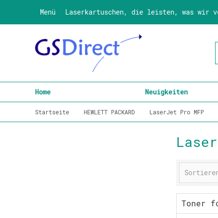
Menü
Laserkartuschen, die leisten, was wir v
Home
Neuigkeiten
Startseite
HEWLETT PACKARD
LaserJet Pro MFP
Laser
Toner f