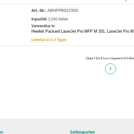
Art.-Nr.:
ABHPPR022500
Kapazität:
2.200 Seiten
Verwendbar in:
Hewlett Packard LaserJet Pro MFP M 201, LaserJet Pro 
Lieferbar in 2-3 Tagen
Zeige
1
bis
3
(von insgesamt
3
Artike
1
en
Zahlungsarten