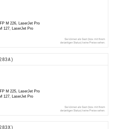
FP M 226, LaserJet Pro
 127, LaserJet Pro
Sie können als Gast (bzw. mit Ihrem
derzeitigen Status) keine Preise sehen.
283A)
FP M 225, LaserJet Pro
 127, LaserJet Pro
Sie können als Gast (bzw. mit Ihrem
derzeitigen Status) keine Preise sehen.
283X)