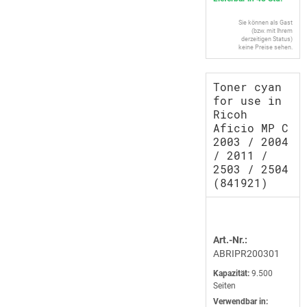
Sie können als Gast
(bzw. mit Ihrem
derzeitigen Status)
keine Preise sehen.
Toner cyan
for use in
Ricoh
Aficio MP C
2003 / 2004
/ 2011 /
2503 / 2504
(841921)
Art.-Nr.:
ABRIPR200301
Kapazität:
9.500
Seiten
Verwendbar in: