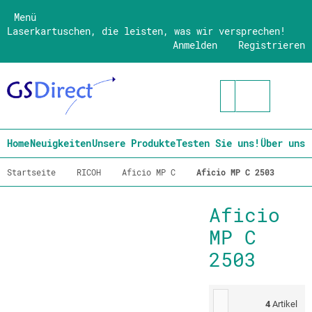
Menü
Laserkartuschen, die leisten, was wir versprechen!
Anmelden
Registrieren
Home
Neuigkeiten
Unsere Produkte
Testen Sie uns!
Über uns
Startseite
RICOH
Aficio MP C
Aficio MP C 2503
Aficio
MP C
2503
4
Artikel