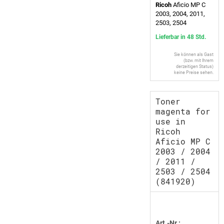
Ricoh
Aficio MP C
2003, 2004, 2011,
2503, 2504
Lieferbar in 48 Std.
Sie können als Gast
(bzw. mit Ihrem
derzeitigen Status)
keine Preise sehen.
Toner
magenta for
use in
Ricoh
Aficio MP C
2003 / 2004
/ 2011 /
2503 / 2504
(841920)
Art.-Nr.: