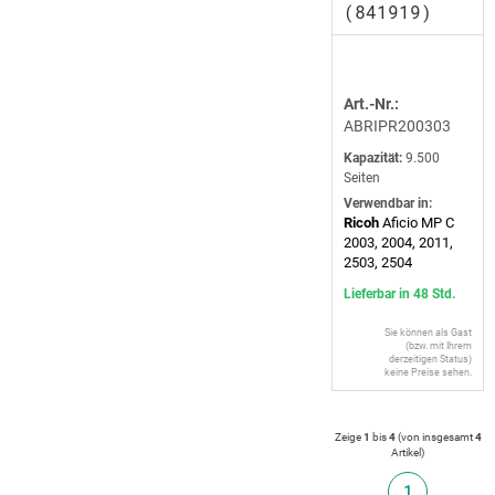
(841919)
Art.-Nr.:
ABRIPR200303
Kapazität:
9.500
Seiten
Verwendbar in:
Ricoh
Aficio MP C
2003, 2004, 2011,
2503, 2504
Lieferbar in 48 Std.
Sie können als Gast
(bzw. mit Ihrem
derzeitigen Status)
keine Preise sehen.
Zeige
1
bis
4
(von insgesamt
4
Artikel
)
1