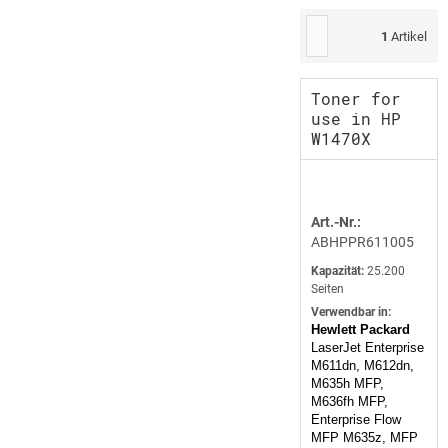
1
Artikel
Toner for
use in HP
W1470X
Art.-Nr.:
ABHPPR611005
Kapazität:
25.200
Seiten
Verwendbar in:
Hewlett Packard
LaserJet Enterprise
M611dn, M612dn,
M635h MFP,
M636fh MFP,
Enterprise Flow
MFP M635z, MFP