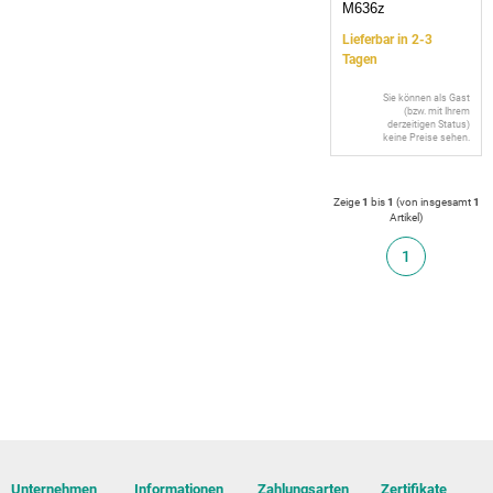
M636z
Lieferbar in 2-3
Tagen
Sie können als Gast
(bzw. mit Ihrem
derzeitigen Status)
keine Preise sehen.
Zeige
1
bis
1
(von insgesamt
1
Artikel
)
1
Unternehmen
Informationen
Zahlungsarten
Zertifikate