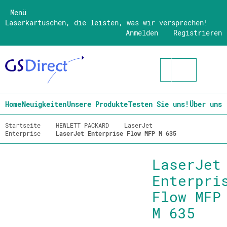
Menü
Laserkartuschen, die leisten, was wir versprechen!
Anmelden
Registrieren
Home
Neuigkeiten
Unsere Produkte
Testen Sie uns!
Über uns
Startseite
HEWLETT PACKARD
LaserJet
Enterprise
LaserJet Enterprise Flow MFP M 635
LaserJet
Enterpri
Flow MFP
M 635