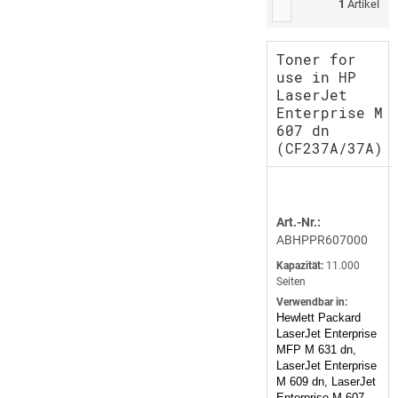
1
Artikel
Toner for
use in HP
LaserJet
Enterprise M
607 dn
(CF237A/37A)
Art.-Nr.:
ABHPPR607000
Kapazität:
11.000
Seiten
Verwendbar in:
Hewlett Packard
LaserJet Enterprise
MFP M 631 dn,
LaserJet Enterprise
M 609 dn, LaserJet
Enterprise M 607