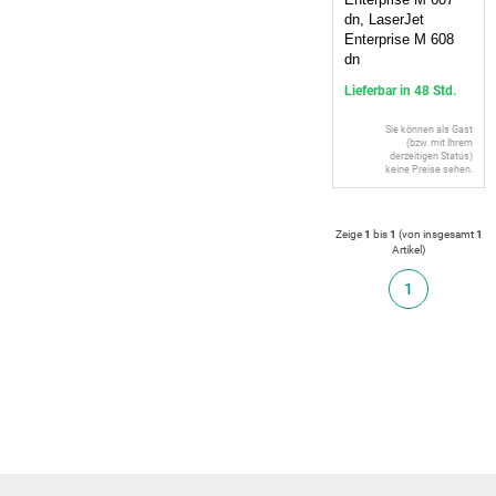
dn, LaserJet
Enterprise M 608
dn
Lieferbar in 48 Std.
Sie können als Gast
(bzw. mit Ihrem
derzeitigen Status)
keine Preise sehen.
Zeige
1
bis
1
(von insgesamt
1
Artikel
)
1