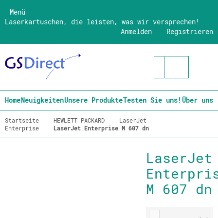
Menü
Laserkartuschen, die leisten, was wir versprechen!
Anmelden
Registrieren
Home
Neuigkeiten
Unsere Produkte
Testen Sie uns!
Über uns
Startseite
HEWLETT PACKARD
LaserJet
Enterprise
LaserJet Enterprise M 607 dn
LaserJet
Enterpri
M 607 dn