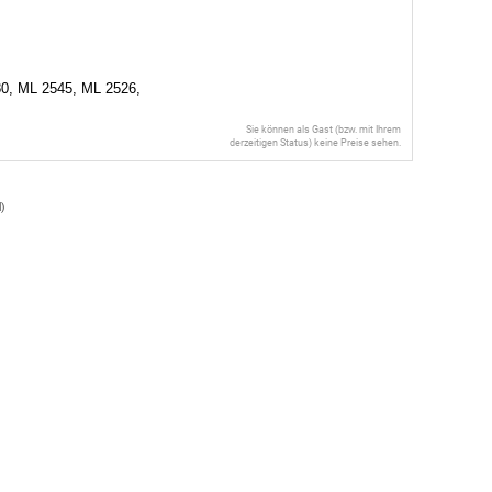
0, ML 2545, ML 2526,
Sie können als Gast (bzw. mit Ihrem
derzeitigen Status) keine Preise sehen.
l
)