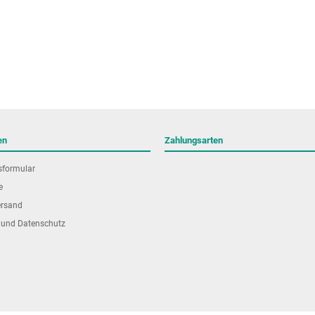
en
Zahlungsarten
sformular
e
ersand
 und Datenschutz