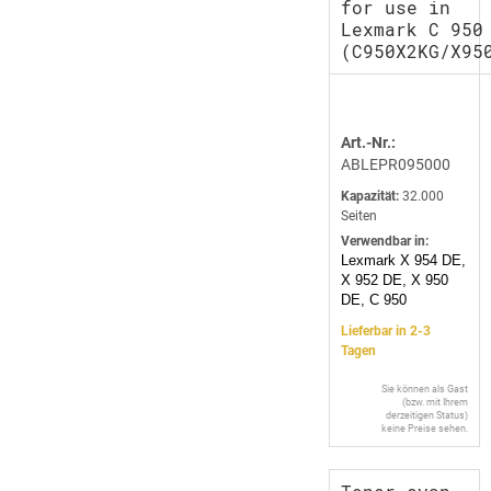
for use in
Lexmark C 950
(C950X2KG/X95
Art.-Nr.:
ABLEPR095000
Kapazität:
32.000
Seiten
Verwendbar in:
Lexmark X 954 DE,
X 952 DE, X 950
DE, C 950
Lieferbar in 2-3
Tagen
Sie können als Gast
(bzw. mit Ihrem
derzeitigen Status)
keine Preise sehen.