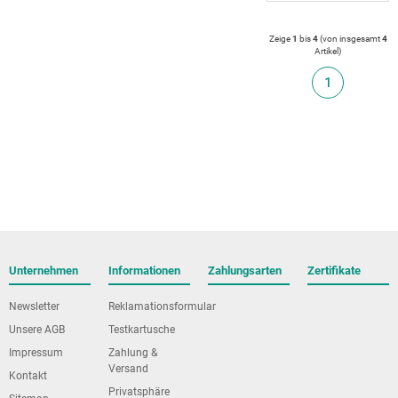
Zeige
1
bis
4
(von insgesamt
4
Artikel
)
1
Unternehmen
Informationen
Zahlungsarten
Zertifikate
Newsletter
Reklamationsformular
Unsere AGB
Testkartusche
Impressum
Zahlung &
Versand
Kontakt
Privatsphäre