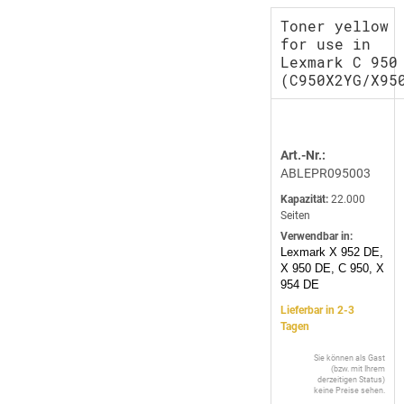
Toner yellow
for use in
Lexmark C 950
(C950X2YG/X95
Art.-Nr.:
ABLEPR095003
Kapazität:
22.000
Seiten
Verwendbar in:
Lexmark X 952 DE,
X 950 DE, C 950, X
954 DE
Lieferbar in 2-3
Tagen
Sie können als Gast
(bzw. mit Ihrem
derzeitigen Status)
keine Preise sehen.