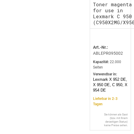
Toner magenta
for use in
Lexmark C 950
(C950X2MG/X95
Art.-Nr.:
ABLEPR095002
Kapazität:
22.000
Seiten
Verwendbar in:
Lexmark X 952 DE,
X 950 DE, C 950, X
954 DE
Lieferbar in 2-3
Tagen
Sie können als Gast
(bzw. mit Ihrem
derzeitigen Status)
keine Preise sehen.