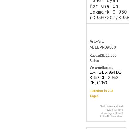
Toner cyan
for use in
Lexmark C 950
(C950X2CG/X95
Art.-Nr.:
ABLEPR095001
Kapazität:
22.000
Seiten
Verwendbar in:
Lexmark X 954 DE,
X 952 DE, X 950
DE, C 950
Lieferbar in 2-3
Tagen
Sie können als Gast
(bzw. mit Ihrem
derzeitigen Status)
keine Preise sehen.