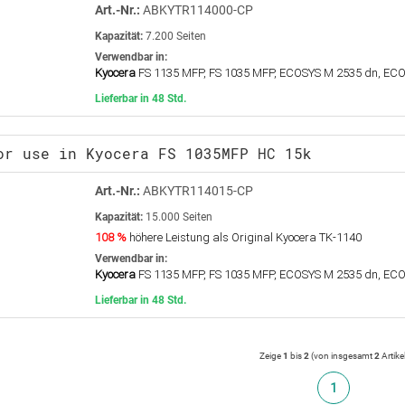
Art.-Nr.:
ABKYTR114000-CP
Kapazität:
7.200 Seiten
Verwendbar in:
Kyocera
FS 1135 MFP, FS 1035 MFP, ECOSYS M 2535 dn, EC
Lieferbar in 48 Std.
or use in Kyocera FS 1035MFP HC 15k
Art.-Nr.:
ABKYTR114015-CP
Kapazität:
15.000 Seiten
108 %
höhere Leistung als Original Kyocera TK-1140
Verwendbar in:
Kyocera
FS 1135 MFP, FS 1035 MFP, ECOSYS M 2535 dn, EC
Lieferbar in 48 Std.
Zeige
1
bis
2
(von insgesamt
2
Artike
1