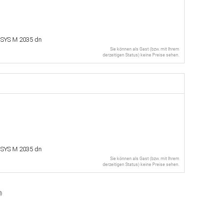
OSYS M 2035 dn
Sie können als Gast (bzw. mit Ihrem
derzeitigen Status) keine Preise sehen.
OSYS M 2035 dn
Sie können als Gast (bzw. mit Ihrem
derzeitigen Status) keine Preise sehen.
l
)