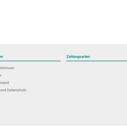
en
Zahlungsarten
sformular
e
ersand
 und Datenschutz