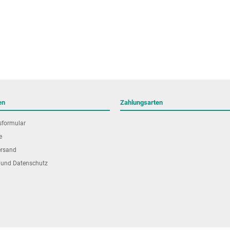
en
Zahlungsarten
sformular
e
ersand
 und Datenschutz