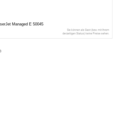
aserJet Managed E 50045
Sie können als Gast (bzw. mit Ihrem
derzeitigen Status) keine Preise sehen.
l
)