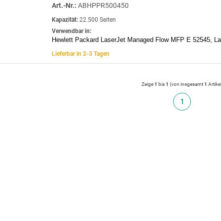
Art.-Nr.:
ABHPPR500450
Kapazität:
22.500 Seiten
Verwendbar in:
Hewlett Packard LaserJet Managed Flow MFP E 52545, L
Lieferbar in 2-3 Tagen
Zeige
1
bis
1
(von insgesamt
1
Artike
1