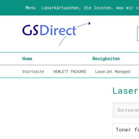
Menü
Laserkartuschen, die leisten, was wir v
Home
Neuigkeiten
Startseite
HEWLETT PACKARD
LaserJet Managed
Laser
Toner f