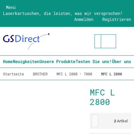
Menü
Laserkartuschen, die leisten, was wir versprechen!
Anmelden
Registrieren
Home
Neuigkeiten
Unsere Produkte
Testen Sie uns!
Über uns
Startseite
BROTHER
MFC L 2000 - 7000
MFC L 2800
MFC L
2800
2
Artikel