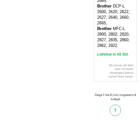
2865,
Brother
DCP-L
2600, 2620, 2622,
2627, 2640, 2660,
2665,
Brother
MFC-L
2800, 2802, 2820,
2827, 2835, 2860,
2862, 2922
Lieferbar in 48 Std.
Sie können als Gast
(bzw. mit Ihrem
derzeitigen Status)
keine Preise sehen.
Zeige
1
bis
2
(von insgesamt
2
Artikel
)
1