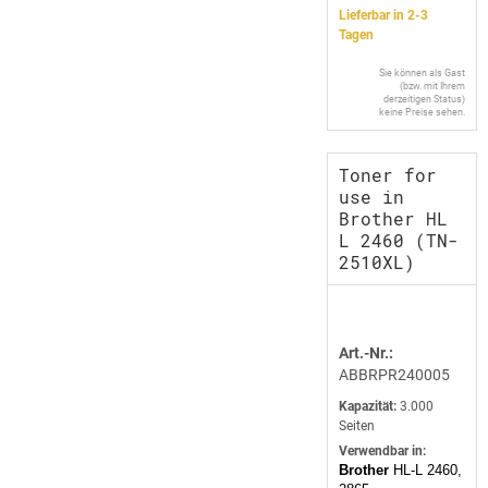
Lieferbar in 2-3
Tagen
Sie können als Gast
(bzw. mit Ihrem
derzeitigen Status)
keine Preise sehen.
Toner for
use in
Brother HL
L 2460 (TN-
2510XL)
Art.-Nr.:
ABBRPR240005
Kapazität:
3.000
Seiten
Verwendbar in:
Brother
HL-L 2460,