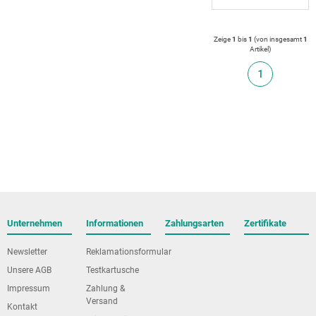
Zeige
1
bis
1
(von insgesamt
1
Artikel
)
1
Unternehmen
Informationen
Zahlungsarten
Zertifikate
Newsletter
Reklamationsformular
Unsere AGB
Testkartusche
Impressum
Zahlung &
Versand
Kontakt