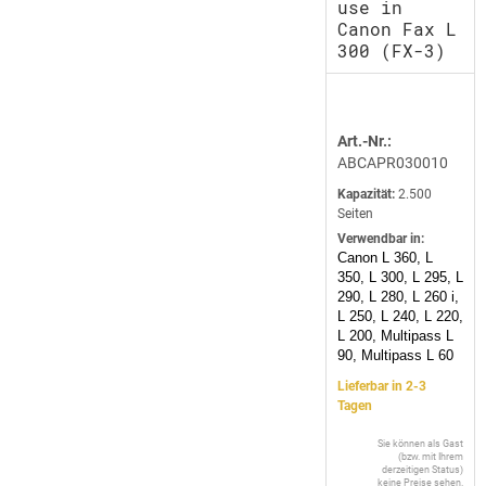
use in
Canon Fax L
300 (FX-3)
Art.-Nr.:
ABCAPR030010
Kapazität:
2.500
Seiten
Verwendbar in:
Canon L 360, L
350, L 300, L 295, L
290, L 280, L 260 i,
L 250, L 240, L 220,
L 200, Multipass L
90, Multipass L 60
Lieferbar in 2-3
Tagen
Sie können als Gast
(bzw. mit Ihrem
derzeitigen Status)
keine Preise sehen.