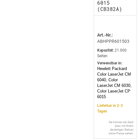
6015
(CB382A)
Art.-Nr.:
ABHPPR601503
Kapazität:
21.000
Seiten
Verwendbar in:
Hewlett Packard
Color LaserJet CM
6040, Color
LaserJet CM 6030,
Color LaserJet CP
6015
Lieferbar in 2-3
Tagen
Sie können als Gast
(bzw. mit Ihrem
derzeitigen Status)
keine Preise sehen.