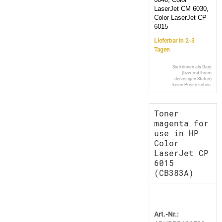
LaserJet CM 6030,
Color LaserJet CP
6015
Lieferbar in 2-3
Tagen
Sie können als Gast
(bzw. mit Ihrem
derzeitigen Status)
keine Preise sehen.
Toner
magenta for
use in HP
Color
LaserJet CP
6015
(CB383A)
Art.-Nr.: