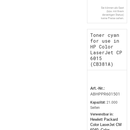
Sie können als Gast
(bzw. mit Ihrem
derzeitigen Status)
keine Preise sehen.
Toner cyan
for use in
HP Color
LaserJet CP
6015
(CB381A)
Art.-Nr.:
ABHPPR601501
Kapazität:
21.000
Seiten
Verwendbar in:
Hewlett Packard
Color LaserJet CM
6040, Color