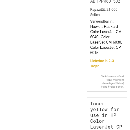
ABHPPR601502
Kapazität:
21.000
Seiten
Verwendbar in:
Hewlett Packard
Color LaserJet CM
6040, Color
LaserJet CM 6030,
Color LaserJet CP
6015
Lieferbar in 2-3
Tagen
Sie können als Gast
(bzw. mit Ihrem
derzeitigen Status)
keine Preise sehen.
Toner
yellow for
use in HP
Color
LaserJet CP