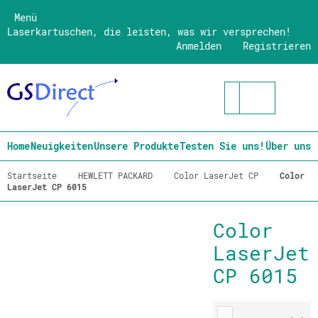
Menü
Laserkartuschen, die leisten, was wir versprechen!
Anmelden
Registrieren
Home
Neuigkeiten
Unsere Produkte
Testen Sie uns!
Über uns
Startseite
HEWLETT PACKARD
Color LaserJet CP
Color
LaserJet CP 6015
Color
LaserJet
CP 6015