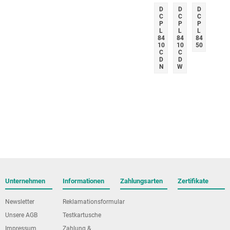
D
D
D
C
C
C
P
P
P
L
L
L
84
84
84
10
10
50
C
C
D
D
N
W
Unternehmen
Informationen
Zahlungsarten
Zertifikate
Newsletter
Reklamationsformular
Unsere AGB
Testkartusche
Impressum
Zahlung &