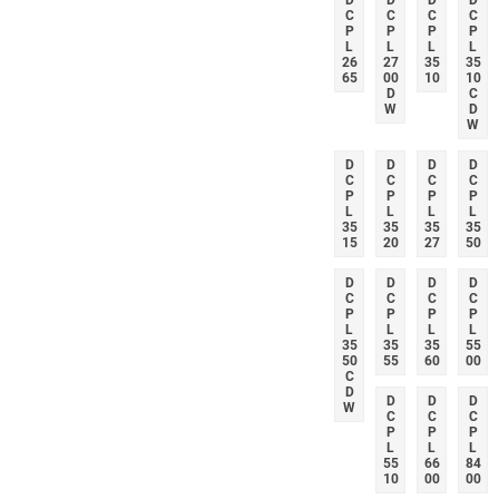
D
D
D
D
C
C
C
C
P
P
P
P
L
L
L
L
26
27
35
35
65
00
10
10
D
C
W
D
W
D
D
D
D
C
C
C
C
P
P
P
P
L
L
L
L
35
35
35
35
15
20
27
50
D
D
D
D
C
C
C
C
P
P
P
P
L
L
L
L
35
35
35
55
50
55
60
00
C
D
D
D
D
W
C
C
C
P
P
P
L
L
L
55
66
84
10
00
00