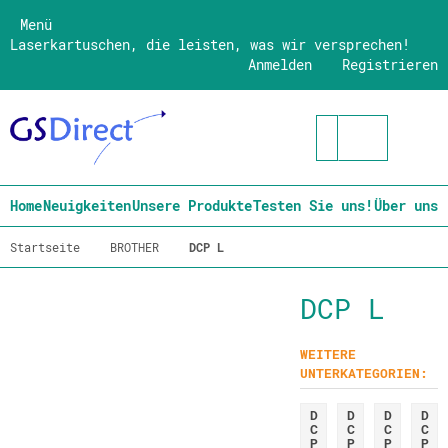
Menü
Laserkartuschen, die leisten, was wir versprechen!
Anmelden
Registrieren
Home
Neuigkeiten
Unsere Produkte
Testen Sie uns!
Über uns
Startseite
BROTHER
DCP L
DCP L
WEITERE
UNTERKATEGORIEN:
D
D
D
D
C
C
C
C
P
P
P
P