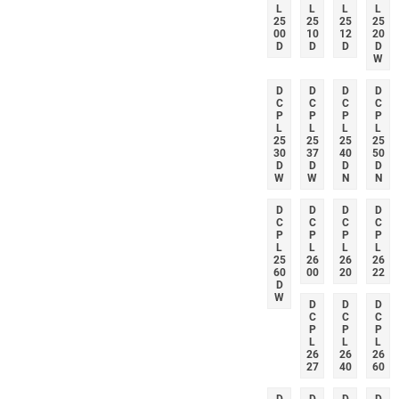
L
L
L
L
25
25
25
25
00
10
12
20
D
D
D
D
W
D
D
D
D
C
C
C
C
P
P
P
P
L
L
L
L
25
25
25
25
30
37
40
50
D
D
D
D
W
W
N
N
D
D
D
D
C
C
C
C
P
P
P
P
L
L
L
L
25
26
26
26
60
00
20
22
D
W
D
D
D
C
C
C
P
P
P
L
L
L
26
26
26
27
40
60